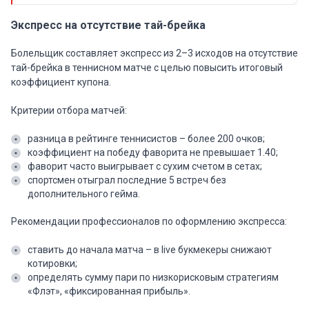
Экспресс на отсутствие тай-брейка
Болельщик составляет экспресс из 2–3 исходов на отсутствие
тай-брейка в теннисном матче с целью повысить итоговый
коэффициент купона.
Критерии отбора матчей:
разница в рейтинге теннисистов – более 200 очков;
коэффициент на победу фаворита не превышает 1.40;
фаворит часто выигрывает с сухим счетом в сетах;
спортсмен отыграл последние 5 встреч без
дополнительного гейма.
Рекомендации профессионалов по оформлению экспресса:
ставить до начала матча – в live букмекеры снижают
котировки;
определять сумму пари по низкорисковым стратегиям
«Флэт», «фиксированная прибыль».