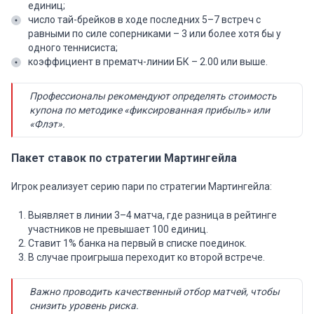
единиц;
число тай-брейков в ходе последних 5–7 встреч с
равными по силе соперниками – 3 или более хотя бы у
одного теннисиста;
коэффициент в прематч-линии БК – 2.00 или выше.
Профессионалы рекомендуют определять стоимость
купона по методике «фиксированная прибыль» или
«Флэт».
Пакет ставок по стратегии Мартингейла
Игрок реализует серию пари по стратегии Мартингейла:
Выявляет в линии 3–4 матча, где разница в рейтинге
участников не превышает 100 единиц.
Ставит 1% банка на первый в списке поединок.
В случае проигрыша переходит ко второй встрече.
Важно проводить качественный отбор матчей, чтобы
снизить уровень риска.