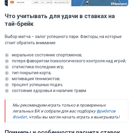
Что учитывать для удачи в ставках на
тай-брейк
Выбор матча – залог успешного пари. Факторы, на которые
стоит обратить внимание:
моральное состояние спортсменов;
потеря фаворитом психологического контроля над игрой;
статистика последних игр;
тип покрытия корта;
мотивация теннисистов;
процент успешных подач;
состояние здоровья и наличие травм.
Мы рекомендуем играть только в проверенных
легальных БК и собрали для вас подборку
фрибетов
Фонбет
, чтобы вы могли начать играть и выигрывать!
Примеры и особенности расчета ставок