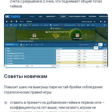
счета с разрывом в 2 очка, что поднимает общий тотал
геймов.
Советы новичкам
Повысит шанс на выигрыш пари на тай-брейки соблюдение
стратегических правил игры:
ставить в прематч на добавление гейма в первом сете –
коэффициенты на сет выше, чем на матч, игроки не