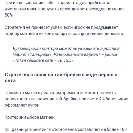
При использовании любого варианта для прибыли на
дистанции важно получить проходимость исходов не менее
50%.
Стратегия не принесет успех, если игрок не продумывает
подбор матчей и не контролирует распределение депозита.
Букмекерская контора может не указывать в росписи
маркет «тай-брейк». Равнозначный вариант – рынок
«Тотал геймов в сете – ТБ 12,5».
Стратегия ставок на тай-брейки в ходе первого
сета
Просмотр матча в реальном времени помогает оценить
вероятность назначения тай-брейка, при счете 4:4 болельщик
оформляет купон.
Критерии выбора матчей:
разница в рейтинге спортсменов составляет не более 100