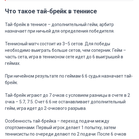
Что такое тай-брейк в теннисе
Тай-брейк в теннисе – дополнительный гейм, арбитр
назначает при ничьей для определения победителя.
Теннисный матч состоит из 3–5 сетов. Для победы
необходимо выиграть больше сетов, чем соперник. Гейм –
часть сета, игра в теннисном сете идет до 6 выигрышей в
геймах.
При ничейном результате по геймам 6:6 судья назначает тай-
брейк.
Тай-брейк играют до 7 очков с условием разницы в счете в 2
очка – 5:7, 7:5. Счет 6:6 не останавливает дополнительный
гейм, игра идет до 2-очкового разрыва.
Особенность тай-брейка – переход подачи между
спортсменами. Первый игрок делает 1 попытку, затем
теннисисты по очереди делают по 2 подачи. После 6 очков