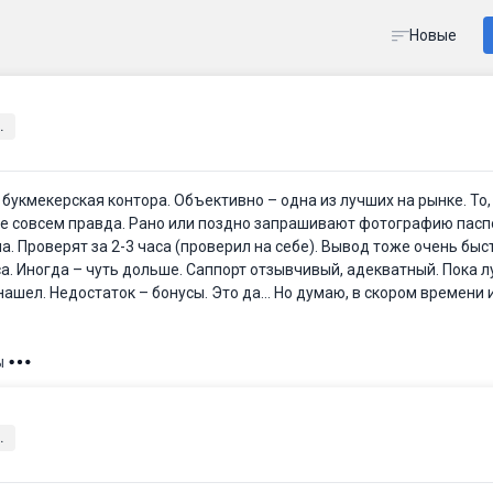
Новые
.
букмекерская контора. Объективно – одна из лучших на рынке. То,
е совсем правда. Рано или поздно запрашивают фотографию паспо
а. Проверят за 2-3 часа (проверил на себе). Вывод тоже очень бы
са. Иногда – чуть дольше. Саппорт отзывчивый, адекватный. Пока 
нашел. Недостаток – бонусы. Это да… Но думаю, в скором времени 
ы
.