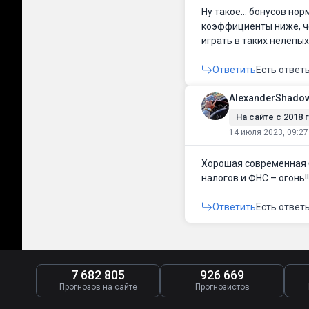
Ну такое… бонусов но
коэффициенты ниже, че
играть в таких нелепы
Ответить
Есть ответ
AlexanderShado
На сайте c 2018 г
14 июля 2023, 09:27
Хорошая современная б
налогов и ФНС – огонь!!
Ответить
Есть ответ
7 682 805
926 669
Прогнозов на сайте
Прогнозистов