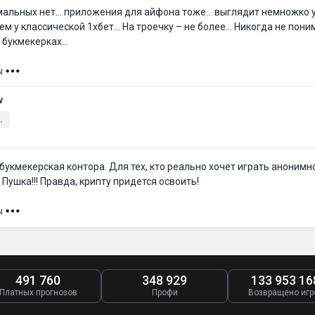
рмальных нет… приложения для айфона тоже… выглядит немножко
м у классической 1хбет… На троечку – не более… Никогда не пони
х букмекерках…
ы
w
.
укмекерская контора. Для тех, кто реально хочет играть анонимно
 Пушка!!! Правда, крипту придется освоить!
ы
491 760
348 929
133 953 16
Платных прогнозов
Профи
Возвращено игр