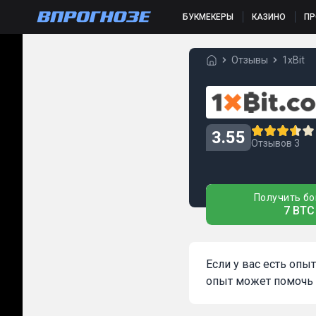
БУКМЕКЕРЫ
КАЗИНО
П
Отзывы
1xBit
3.55
Отзывов 3
Получить бо
7 ВТС
Если у вас есть опы
опыт может помочь 