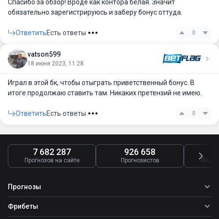
Спасибо за обзор! Вроде как контора белая. Значит
обязательно зарегистрируюсь и заберу бонус оттуда.
Ответить
Есть ответы
0
vatson599
18 июня 2023, 11:28
Играл в этой бк, чтобы отыграть приветственный бонус. В
итоге продолжаю ставить там. Никаких претензий не имею.
Ответить
Есть ответы
0
7 682 287
926 658
4
Прогнозов на сайте
Прогнозистов
Платн
Прогнозы
Все прогнозы
Фрибеты
Топ ставок