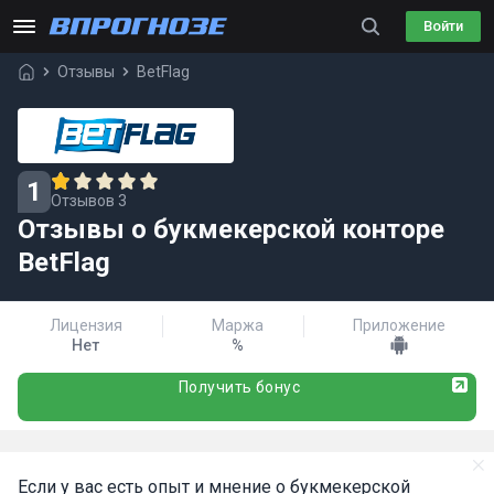
Войти
Отзывы
BetFlag
1
Отзывов 3
Отзывы о букмекерской конторе
BetFlag
Лицензия
Маржа
Приложение
Нет
%
Получить бонус
Если у вас есть опыт и мнение о букмекерской