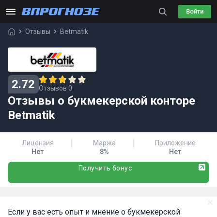
Войти
Отзывы
Betmatik
2.72
Отзывов 0
Отзывы о букмекерской конторе
Betmatik
Лицензия
Маржа
Приложение
Нет
8%
Нет
Получить бонус
Если у вас есть опыт и мнение о букмекерской