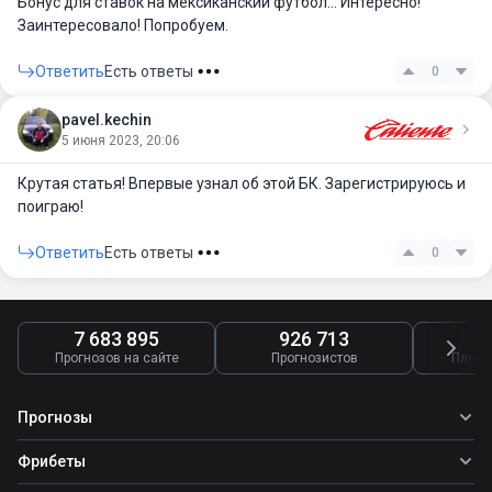
Бонус для ставок на мексиканский футбол… Интересно!
Заинтересовало! Попробуем.
Ответить
Есть ответы
0
pavel.kechin
5 июня 2023, 20:06
Крутая статья! Впервые узнал об этой БК. Зарегистрируюсь и
поиграю!
Ответить
Есть ответы
0
7 683 895
926 713
4
Прогнозов на сайте
Прогнозистов
Платн
Прогнозы
Все прогнозы
Фрибеты
Топ ставок