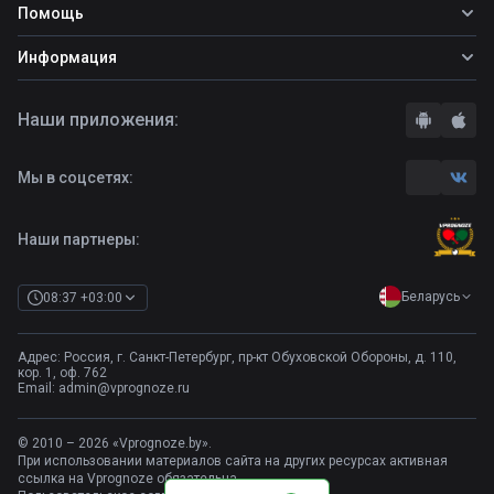
Фрибеты
Помощь
Прогнозы на футбол
Прогнозы на теннис
Школа ставок
Информация
Прогнозы на хоккей
Вопросы и ответы
О сайте
Стратегии
Наши приложения:
Правила
Бонусы букмекеров
Комментарии
Отзывы о БК
Мы в соцсетях:
Контакты
Полная версия
Наши партнеры:
Беларусь
08:37 +03:00
Адрес: Россия, г. Санкт-Петербург, пр-кт Обуховской Обороны, д. 110,
кор. 1, оф. 762
Email:
admin@vprognoze.ru
© 2010 – 2026 «Vprognoze.by».
При использовании материалов сайта на других ресурсах активная
ссылка на Vprognoze обязательна.