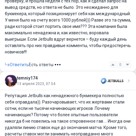
проверку, и прошла неделя с тех пор, как я сделал запрос на
вывод средств, но ответа не было. Это неожиданно для
букмекера, который позиционирует себя как международный.
У меня было на счету всего 1000 рублей))) Разве это та сумма,
ради которой стоит портить свое имя??? Эта компания была
максимально ненадежна и, как известно, воровала
выигрыши. Если Jetbulls вдруг вернется – буду каждый день
оставлять про них правдивые комменты, чтобы предостеречь
новичков!!!
Ответить
Есть ответы
0
temniy174
13 апреля 2023, 07:54
Репутация Jetbulls как ненадежного букмекера полностью
себя оправдала)). Разочаровывает, что их жертвами стали
сотни, если не тысячи начинающих игроков. Почему
начинающих? Потому что более опытные пользователи
никогда б не повелись на такое откровенное гав…. Иногда они
удаляли линию ставок еще до окончания матча. Кроме того,
расчеты ставок могли занимать неоправданно много