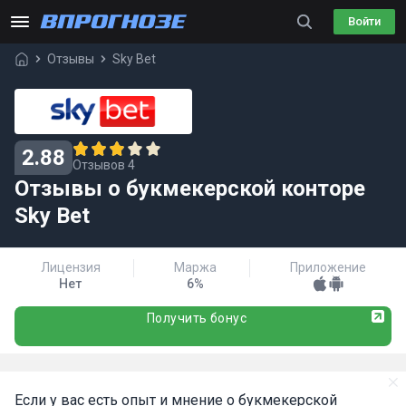
Войти
Отзывы
Sky Bet
2.88
Отзывов 4
Отзывы о букмекерской конторе
Sky Bet
Лицензия
Маржа
Приложение
Нет
6%
Получить бонус
Если у вас есть опыт и мнение о букмекерской