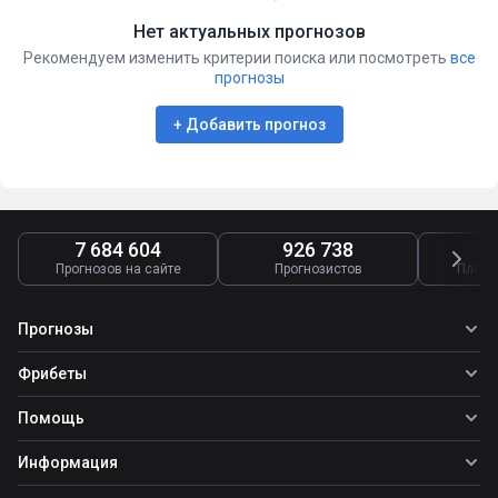
Нет актуальных прогнозов
Рекомендуем изменить критерии поиска или посмотреть
все
прогнозы
+ Добавить прогноз
7 684 604
926 738
4
Прогнозов на сайте
Прогнозистов
Платн
Прогнозы
Все прогнозы
Фрибеты
Топ ставок
Фрибеты
Помощь
Прогнозы на футбол
Прогнозы на теннис
Школа ставок
Информация
Прогнозы на хоккей
Вопросы и ответы