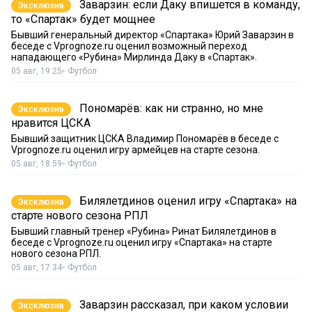
Заварзин: если Даку впишется в команду,
Эксклюзив
то «Спартак» будет мощнее
Бывший генеральный директор «Спартака» Юрий Заварзин в
беседе с Vprognoze.ru оценил возможный переход
нападающего «Рубина» Мирлинда Даку в «Спартак».
05 авг, 19:25
Футбол
Пономарёв: как ни странно, но мне
Эксклюзив
нравится ЦСКА
Бывший защитник ЦСКА Владимир Пономарёв в беседе с
Vprognoze.ru оценил игру армейцев на старте сезона.
05 авг, 18:59
Футбол
Билялетдинов оценил игру «Спартака» на
Эксклюзив
старте нового сезона РПЛ
Бывший главный тренер «Рубина» Ринат Билялетдинов в
беседе с Vprognoze.ru оценил игру «Спартака» на старте
нового сезона РПЛ.
05 авг, 17:34
Футбол
Заварзин рассказал, при каком условии
Эксклюзив