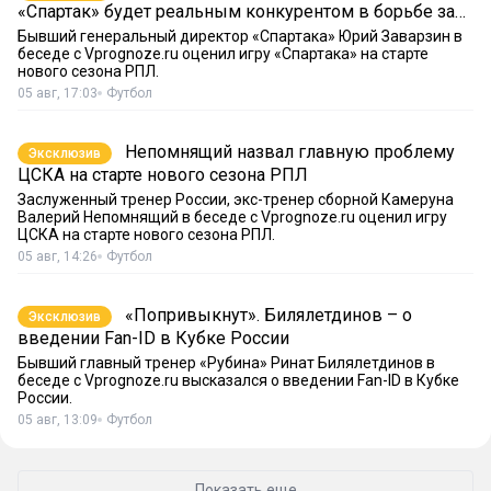
«Спартак» будет реальным конкурентом в борьбе за
золото РПЛ
Бывший генеральный директор «Спартака» Юрий Заварзин в
беседе с Vprognoze.ru оценил игру «Спартака» на старте
нового сезона РПЛ.
05 авг, 17:03
Футбол
Непомнящий назвал главную проблему
Эксклюзив
ЦСКА на старте нового сезона РПЛ
Заслуженный тренер России, экс-тренер сборной Камеруна
Валерий Непомнящий в беседе с Vprognoze.ru оценил игру
ЦСКА на старте нового сезона РПЛ.
05 авг, 14:26
Футбол
«Попривыкнут». Билялетдинов – о
Эксклюзив
введении Fan-ID в Кубке России
Бывший главный тренер «Рубина» Ринат Билялетдинов в
беседе с Vprognoze.ru высказался о введении Fan-ID в Кубке
России.
05 авг, 13:09
Футбол
Показать еще