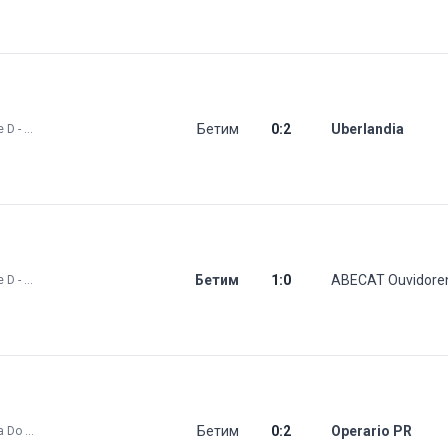
Бетим
0
:
2
Uberlandia
Brazil: Série D - Play Offs
Бетим
1
:
0
ABECAT Ouvidore
Brazil: Série D - Play Offs
Бетим
0
:
2
Operario PR
Brazil: Copa Do Brasil