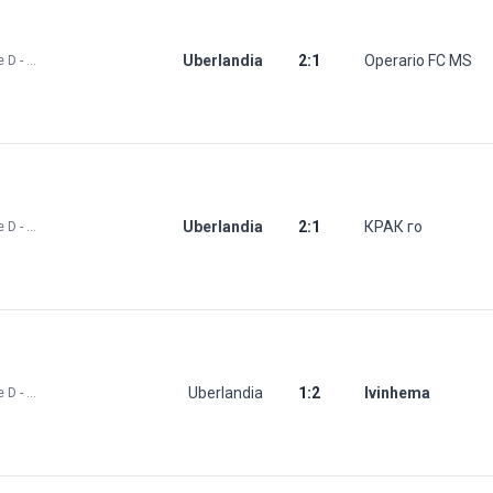
Uberlandia
2
:
1
Operario FC MS
Brazil: Série D - Play Offs
Uberlandia
2
:
1
КРАК го
Brazil: Série D - Play Offs
Uberlandia
1
:
2
Ivinhema
Brazil: Série D - Play Offs