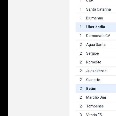
1
CSA
1
Santa Catarina
1
Blumenau
1
Uberlandia
1
Democrata GV
2
Agua Santa
2
Sergipe
2
Noroeste
2
Juazeirense
2
Cianorte
2
Betim
2
Marcilio Dias
2
Tombense
3
Vitoria ES