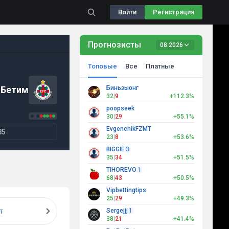
Войти
Регистрация
Прогнозисты
08.2026
Топовые
Все
Платные
Бетим
Биньзыонг
32
|
9
+112.3%
poopseek
30
|
29
+55.1%
EvgenchikFZMT
85
23
|
8
+53.6%
BIGGIE
3
35
|
34
+51.5%
TIHOREVO
1
68
|
43
+50.5%
Vipbettingtips
25
|
29
+49.3%
т
Sergejjj
1
38
|
21
+41.4%