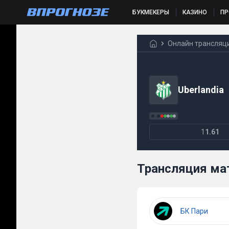
БУКМЕКЕРЫ
КАЗИНО
П
Онлайн трансляц
Uberlandia
1
1.61
Трансляция мат
БК Пари