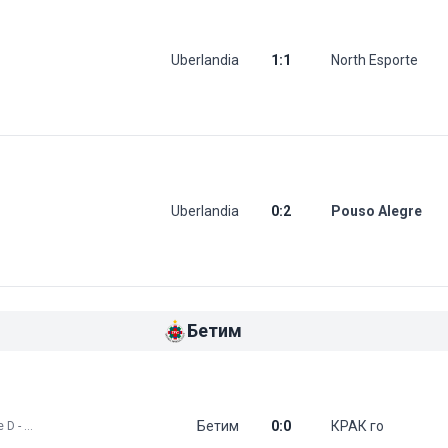
Uberlandia
1
:
1
North Esporte
Uberlandia
0
:
2
Pouso Alegre
Бетим
Бетим
0
:
0
КРАК го
Brazil: Série D - Play Offs