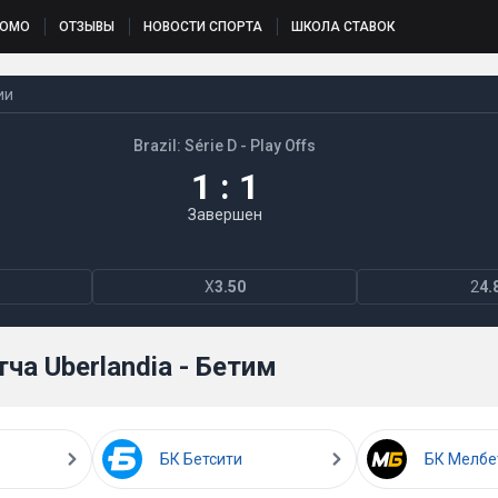
РОМО
ОТЗЫВЫ
НОВОСТИ СПОРТА
ШКОЛА СТАВОК
ии
Brazil: Série D - Play Offs
1 : 1
Завершен
X
3.50
2
4.
ча Uberlandia - Бетим
БК Бетсити
БК Мелбе