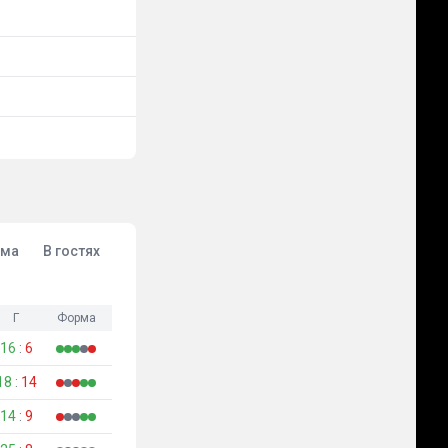
ма
В гостях
Г
Форма
16
:
6
18
:
14
14
:
9