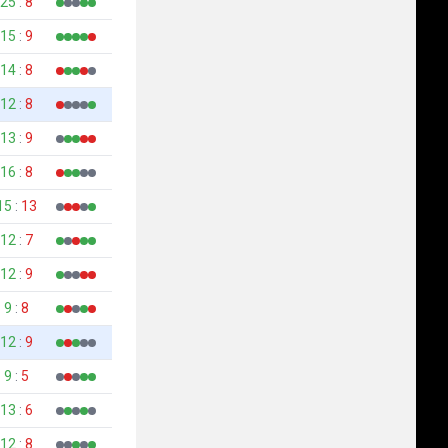
25
:
8
15
:
9
14
:
8
12
:
8
13
:
9
16
:
8
15
:
13
12
:
7
12
:
9
9
:
8
12
:
9
9
:
5
13
:
6
12
:
8