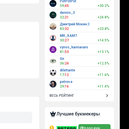
PotPotPot
59
|
45
+30.2%
dennis_3
32
|
21
+24.8%
Дмитрий Мокин
3
83
|
32
+23.8%
MR_XAM7
30
|
27
+14.5%
vynos_kannavaro
81
|
53
+13.1%
Gir
36
|
24
+12.5%
dilettante
17
|
12
+11.6%
petrov.e
29
|
16
+11.4%
ВЕСЬ РЕЙТИНГ
Лучшие букмекеры
1000 BYN