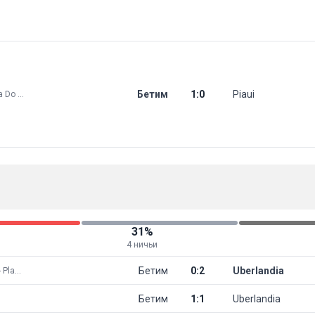
Бетим
1
:
0
Piaui
Brazil: Copa Do Brasil
31%
4 ничьи
Бетим
0
:
2
Uberlandia
Brazil: Série D - Play Offs
Бетим
1
:
1
Uberlandia