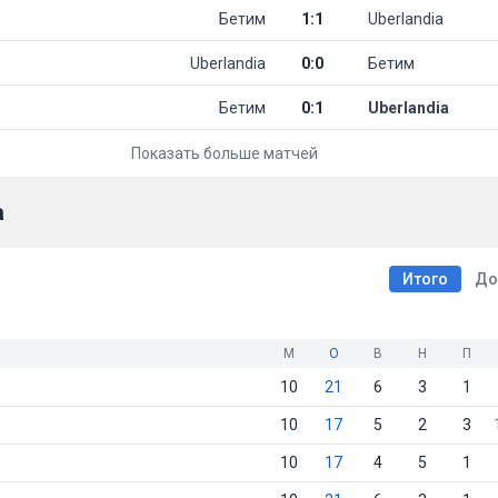
Бетим
1
:
1
Uberlandia
Uberlandia
0
:
0
Бетим
Бетим
0
:
1
Uberlandia
Показать больше матчей
а
Итого
До
М
О
В
Н
П
10
21
6
3
1
10
17
5
2
3
10
17
4
5
1