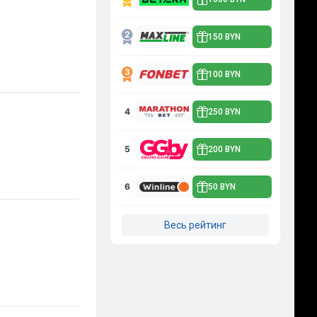
150 BYN
100 BYN
4
250 BYN
5
200 BYN
6
50 BYN
Весь рейтинг