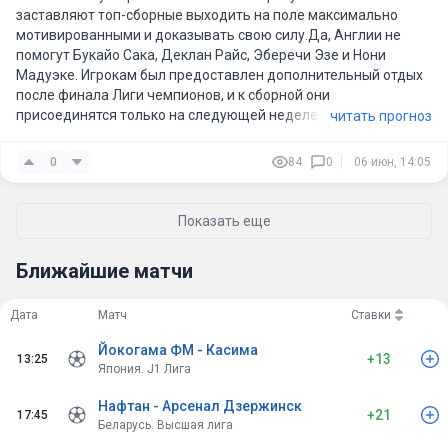
заставляют топ-сборные выходить на поле максимально
мотивированными и доказывать свою силу.Да, Англии не
помогут Букайо Сака, Деклан Райс, Эберечи Эзе и Нони
Мадуэке. Игрокам был предоставлен дополнительный отдых
после финала Лиги чемпионов, и к сборной они
присоединятся только на следующей неделе. Однако глубина
читать прогноз
состава англичан настолько велика, что даже без нескольких
звёзд уровень команды остаётся значительно выше уровня
0
84
0
06 июн, 14:05
Новой Зеландии.Особенно показателен последний матч
новозеландцев, где Гаити буквально разобрала их оборону и
разгромила 4:0. Если Гаити смогла создать столько моментов,
Показать еще
то атака Англии даже без нескольких лидеров выглядит
способной забить три и более мяча.Сборной Англии сейчас
Ближайшие матчи
важно снять все вопросы после неудачных результатов
против Японии и Уругвая. Матч против соперника, который
проиграл 4 из последних 5 встреч и пропускает в среднем
Дата
Матч
Ставки
более двух мячей за игру, выглядит идеальной
Йокогама ФМ - Касима
возможностью громко ответить критикам.Ожидаемый
+13
13:25
Япония. J1 Лига
сценарий: Англия с первых минут будет давить,
контролировать мяч и искать быстрый гол. Если счёт
Нафтан - Арсенал Дзержинск
откроется в первом тайме, Новая Зеландия может
+21
17:45
Беларусь. Высшая лига
посыпаться так же, как это произошло в игре с Гаити.Гарри