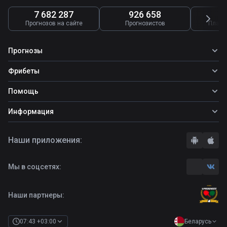
7 682 287
926 658
4
Прогнозов на сайте
Прогнозистов
Платн
Прогнозы
Все прогнозы
Фрибеты
Топ ставок
Фрибеты
Помощь
Прогнозы на футбол
Прогнозы на теннис
Школа ставок
Информация
Прогнозы на хоккей
Вопросы и ответы
О сайте
Стратегии
Наши приложения:
Правила
Бонусы букмекеров
Комментарии
Отзывы о БК
Мы в соцсетях:
Контакты
Полная версия
Наши партнеры:
Беларусь
07:43 +03:00