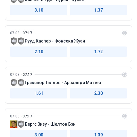
3.10
1.37
07.08
07:17
Рууд Каспер - Фонсека Жуан
2.10
1.72
07.08
07:17
Грикспор Таллон - Арнальди Маттео
1.61
2.30
07.08
07:17
Бергс Зизу - Шелтон Бэн
3.00
1.39