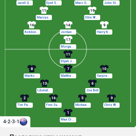
Jarell Quansah
Djed Spence
Marc Guéhi
John Stones
11
19
Marcus Rashford
Ollie Watkins
16
14
9
Kobbie Mainoo
Jordan Henderson
Harry Kane
17
Morgan Rogers
11
Elijah Just
8
7
10
Marko Stamenić
Matthew Garbett
Sarpreet Singh
13
6
Liberato Cacace
Joe Bell
2
16
5
9
Tim Payne
Finn Surman
Michael Boxall
Chris Wood
1
Max Crocombe
4-2-3-1