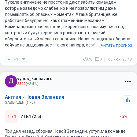
Тухеле англичане не просто не дают забить командам,
которые заведомо слабее, но и не позволяют им даже
помышлять об опасных моментах. Атака британцев же
работает безупречно, как отлаженный механизм.
Номинальные хозяева поля, скорее всего, возьмут мяч под
контроль и будут терпеливо расшатывать низкий
оборонительный заслон соперника. Новозеландская оборона
сейчас не выдерживает такого напора, особенно в сочетании
читать прогноз
с непростыми погодными условиями, что стало очевидно в
игре с Гаити. В таких обстоятельствах разгромная победа
+1
76
0
06 июн, 20:48
европейцев выглядит вполне закономерной.
Жду минимум 3 мяча от англичан сегодня, ресурсы для этого
имеются
vynos_kannavaro
2320
(+2.4%)
Англия - Новая Зеландия
ЗАВЕРШЕН (1 - 0)
1.74
ИТБ1 (2.5)
-5%
Три дня назад, сборная Новой Зеландии, уступила команде