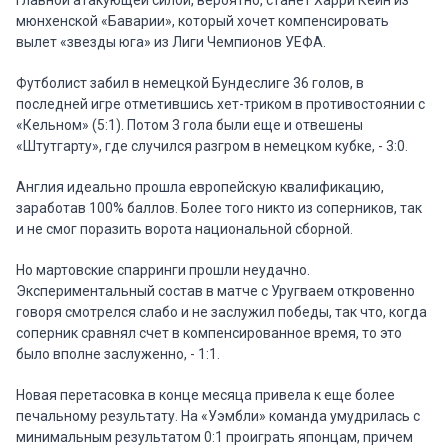
главной атакующей силой, вероятно, станет Харри Кейн из
мюнхенской «Баварии», который хочет компенсировать
вылет «звезды юга» из Лиги Чемпионов УЕФА.
Футболист забил в немецкой Бундеслиге 36 голов, в
последней игре отметившись хет-триком в противостоянии с
«Кельном» (5:1). Потом 3 гола были еще и отвешены
«Штутгарту», где случился разгром в немецком кубке, - 3:0.
Англия идеально прошла европейскую квалификацию,
заработав 100% баллов. Более того никто из соперников, так
и не смог поразить ворота национальной сборной.
Но мартовские спарринги прошли неудачно.
Экспериментальный состав в матче с Уругваем откровенно
говоря смотрелся слабо и не заслужил победы, так что, когда
соперник сравнял счет в компенсированное время, то это
было вполне заслуженно, - 1:1.
Новая перетасовка в конце месяца привела к еще более
печальному результату. На «Уэмбли» команда умудрилась с
минимальным результатом 0:1 проиграть японцам, причем