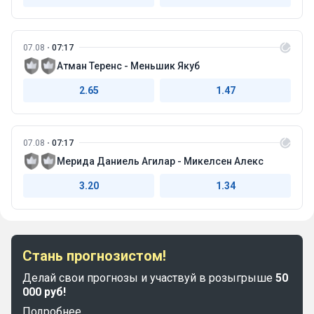
07.08
07:17
Атман Теренс - Меньшик Якуб
2.65
1.47
07.08
07:17
Мерида Даниель Агилар - Микелсен Алекс
3.20
1.34
Стань прогнозистом!
Делай свои прогнозы и участвуй в розыгрыше
50
000 руб!
Подробнее