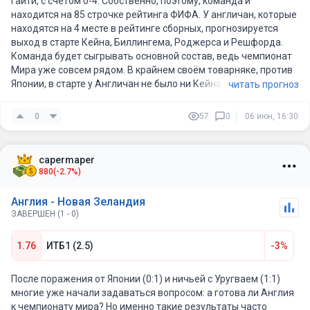
Гаити, с счётом 0-4. Собственно, поэтому, команда и
находится на 85 строчке рейтинга ФИФА. У англичан, которые
находятся на 4 месте в рейтинге сборных, прогнозируется
выход в старте Кейна, Биллингема, Роджерса и Решфорда.
Команда будет сыгрывать основной состав, ведь чемпионат
Мира уже совсем рядом. В крайнем своём товарняке, против
Японии, в старте у Англичан не было ни Кейна, ни Джуда.
читать прогноз
0
57
0
06 июн, 16:30
capermaper
880
(-2.7%)
Англия - Новая Зеландия
ЗАВЕРШЕН (1 - 0)
1.76
ИТБ1 (2.5)
-3%
После поражения от Японии (0:1) и ничьей с Уругваем (1:1)
многие уже начали задаваться вопросом: а готова ли Англия
к чемпионату мира? Но именно такие результаты часто