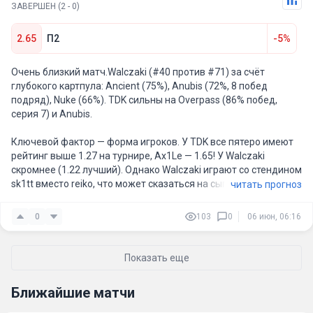
ЗАВЕРШЕН (2 - 0)
2.65
П2
-5%
Очень близкий матч.Walczaki (#40 против #71) за счёт
глубокого картпула: Ancient (75%), Anubis (72%, 8 побед
подряд), Nuke (66%). TDK сильны на Overpass (86% побед,
серия 7) и Anubis.
Ключевой фактор — форма игроков. У TDK все пятеро имеют
рейтинг выше 1.27 на турнире, Ax1Le — 1.65! У Walczaki
скромнее (1.22 лучший). Однако Walczaki играют со стендином
sk1tt вместо reiko, что может сказаться на сыгранности.
читать прогноз
Walczaki заберут Ancient, TDK — Overpass. Всё решится на
0
103
0
06 июн, 06:16
третьей карте.
Прогноз: Победа Walczaki со счётом 2:1.
Показать еще
Ближайшие матчи