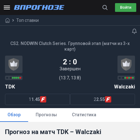
Войти
Топ ставки
CS2. NODWIN Clutch Series. Групповой этап (матчи из 3-х
карт)
2 : 0
Завершен
(13:7, 13:8)
TDK
Walczaki
1
1.45
2
2.55
Обзор
Прогнозы
Статистика
Прогноз на матч TDK – Walczaki