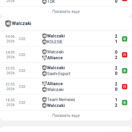
2026
0
TDK
Показать еще
Walczaki
Walczaki
2
04.06.
CS2
2026
1
KOLESIE
Walczaki
0
24.05.
CS2
2026
2
Alliance
Walczaki
2
23.05.
CS2
2026
0
Sashi Esport
Alliance
2
22.05.
CS2
2026
0
Walczaki
Team Nemesis
1
18.05.
CS2
2026
2
Walczaki
Показать еще