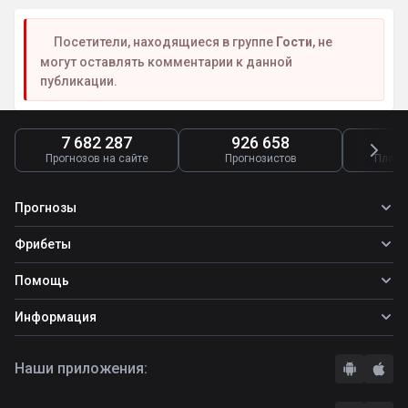
Посетители, находящиеся в группе
Гости
, не
могут оставлять комментарии к данной
публикации.
7 682 287
926 658
4
Прогнозов на сайте
Прогнозистов
Платн
Прогнозы
Все прогнозы
Фрибеты
Топ ставок
Фрибеты
Помощь
Прогнозы на футбол
Прогнозы на теннис
Школа ставок
Информация
Прогнозы на хоккей
Вопросы и ответы
О сайте
Стратегии
Наши приложения:
Правила
Бонусы букмекеров
Комментарии
Отзывы о БК