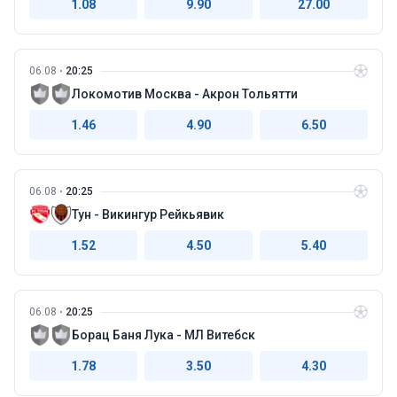
1.08
9.90
27.00
06.08
20:25
Локомотив Москва - Акрон Тольятти
1.46
4.90
6.50
06.08
20:25
Тун - Викингур Рейкьявик
1.52
4.50
5.40
06.08
20:25
Борац Баня Лука - МЛ Витебск
1.78
3.50
4.30