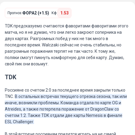
ФОРА2 (+1.5)
1.53
Прогноз:
Кф:
TDK предсказуемо считаются фаворитами фаворитами этого
матча, но я не думаю, что они легко закроют соперника на
двух картах. Разгромных побед у них не так много в
последнее время. Walczaki сейчас не очень стабильны, но
разгромные поражения терпят не так часто. К тому же,
поляки смогут пикнуть комфортную для себя карту. Думаю,
свой пик они возьмут.
TDK
Россияне со счетом 2:0 за последнее время закрыли только
TNC.
В остальных встречах текущего отрезка сезона, так или
иначе, возникли проблемы. Команда отдала по карте OG и
Atreides, а также потерпела поражение от DragonClaw со
счетом 1:2. Также TDK отдали две карты Nemesis в финале
ESL Challenger.
В этой встрече россиянам придется играть на не самой