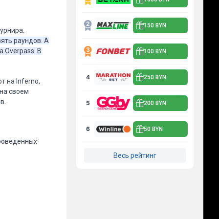
150 BYN
турнира.
ять раундов. А
 Overpass. В
100 BYN
4
250 BYN
т на Inferno,
 на своем
в.
5
200 BYN
6
50 BYN
проведенных
Весь рейтинг