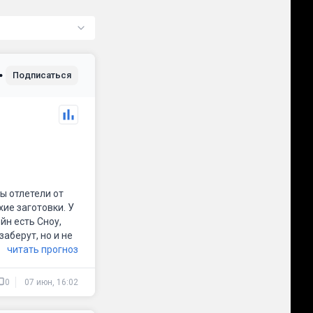
Подписаться
ы отлетели от
ие заготовки. У
йн есть Сноу,
аберут, но и не
читать прогноз
0
07 июн, 16:02