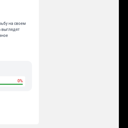
рьбу на своем
а выглядят
вное
0%