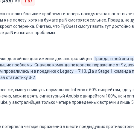
(48.5)
1.67
Кф:
испытывают большие проблемы и теперь находятся на шаг от вылета
ы я не полезу, хотя на бумаге paiN смотрятся сильнее. Правда, не 
кроют соперника. Считаю, что FlyQuest смогут взять тут достойно 
оре paiN испытают проблемы.
 уже достойное достижение для австралийцев.
Правда, в ней они 
ьшие проблемы. Сначала команда потерпела поражение от 9z, взя
м провалилась и в поединке с Legacy – 7:13. Да и Stage 1 команда 
в статистику 3-2.
 все же, смогут пикнуть нормальное Inferno с 60% винрейтом, где у
ечно, можно взять сигнатурный Anubis с винрейтом 100%, но и опп
 Nuke, у австралийцев только четыре проведенных встречи и лишь 
и потерпела четыре поражения в шести предыдущих противостоян