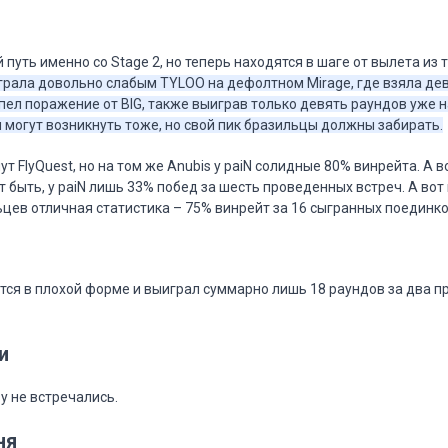
путь именно со Stage 2, но теперь находятся в шаге от вылета из 
рала довольно слабым TYLOO на дефолтном Mirage, где взяла дев
пел поражение от BIG, также выиграв только девять раундов уже на
 могут возникнуть тоже, но свой пик бразильцы должны забирать.
ут FlyQuest, но на том же Anubis у paiN солидные 80% винрейта. А во
 быть, у paiN лишь 33% побед за шесть проведенных встреч. А вот
ьцев отличная статистика – 75% винрейт за 16 сыгранных поединко
тся в плохой форме и выиграл суммарно лишь 18 раундов за два 
и
у не встречались.
ня