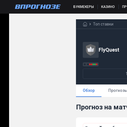
БУКМЕКЕРЫ
КАЗИНО
П
Топ ставки
FlyQuest
Обзор
Прогноз
Прогноз на мат