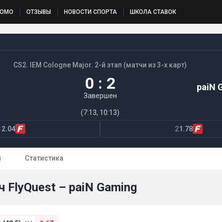
РОМО
ОТЗЫВЫ
НОВОСТИ СПОРТА
ШКОЛА СТАВОК
CS2. IEM Cologne Major. 2-й этап (матчи из 3-х карт)
0 : 2
paiN 
Завершен
(7:13, 10:13)
1
2.04
2
1.78
ы
Статистика
ч FlyQuest – paiN Gaming