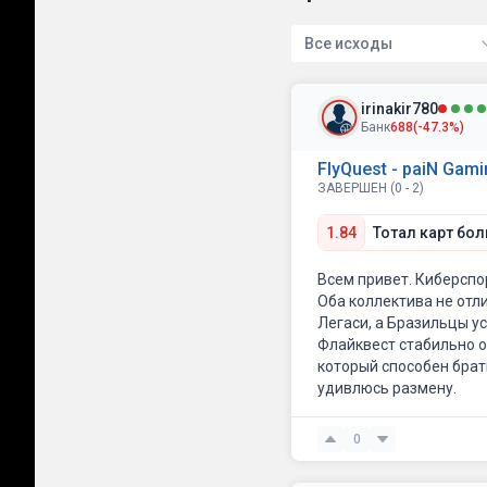
Все исходы
irinakir780
Банк
688
(-47.3%)
FlyQuest - paiN Gam
ЗАВЕРШЕН (0 - 2)
1.84
Тотал карт бол
Всем привет. Киберспорт.
Оба коллектива не отл
Легаси, а Бразильцы у
Флайквест стабильно о
который способен брать
удивлюсь размену.
0