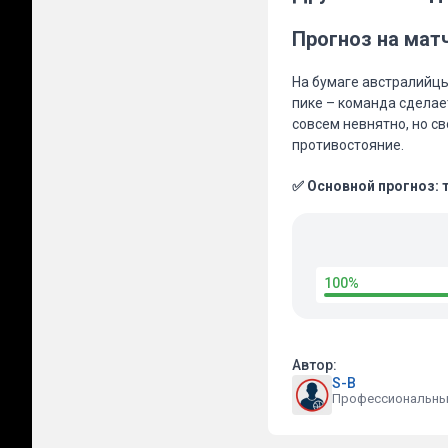
Прогноз на матч
На бумаге австралийцы 
пике – команда сделает
совсем невнятно, но св
противостояние.
✅ Основной прогноз: т
100%
Автор:
S-B
Профессиональны