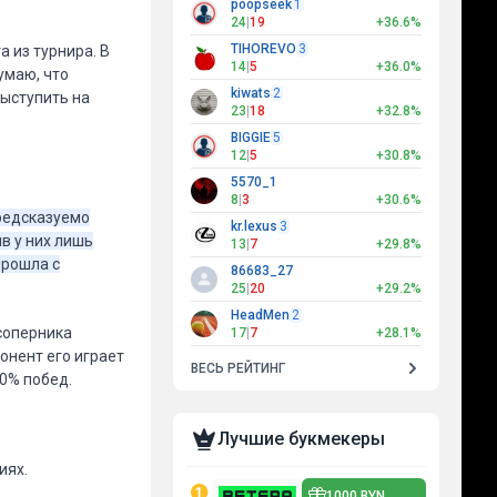
poopseek
1
24
|
19
+36.6%
TIHOREVO
3
 из турнира. В
14
|
5
+36.0%
думаю, что
kiwats
2
выступить на
23
|
18
+32.8%
BIGGIE
5
12
|
5
+30.8%
5570_1
8
|
3
+30.6%
предсказуемо
kr.lexus
3
в у них лишь
13
|
7
+29.8%
прошла с
86683_27
25
|
20
+29.2%
HeadMen
2
 соперника
17
|
7
+28.1%
онент его играет
ВЕСЬ РЕЙТИНГ
50% побед.
Лучшие букмекеры
иях.
1000 BYN