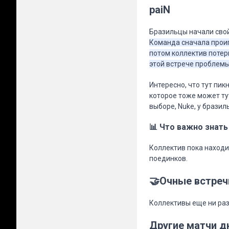
paiN
Бразильцы начали свой 
Команда сначала проиг
потом коллектив потер
этой встрече проблемы
Интересно, что тут пикн
которое тоже может тут
выборе, Nuke, у бразил
📊 Что важно знать
Коллектив пока находи
поединков.
🤝Очные встреч
Коллективы еще ни раз
Другие матчи д