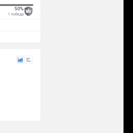
50%
1 победа