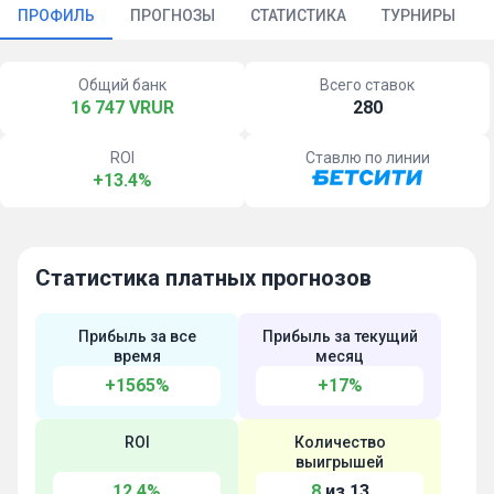
ПРОФИЛЬ
ПРОГНОЗЫ
СТАТИСТИКА
ТУРНИРЫ
Общий банк
Всего ставок
16 747 VRUR
280
ROI
Ставлю по линии
+13.4%
Статистика платных прогнозов
Прибыль за все
Прибыль за текущий
время
месяц
+1565%
+17%
ROI
Количество
выигрышей
12.4%
8
из 13