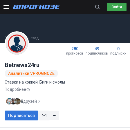
Войти
Был(а) 3 часа назад
280
49
0
прогнозов
подписчиков
подписки
Betnews24ru
Аналитики VPROGNOZE
Ставки на хоккей. Биги и смолы
Подробнее
8
друзей
Подписаться