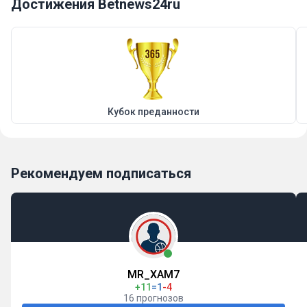
Достижения Betnews24ru
Кубок преданности
Рекомендуем подписаться
MR_XAM7
+11
=1
-4
16 прогнозов