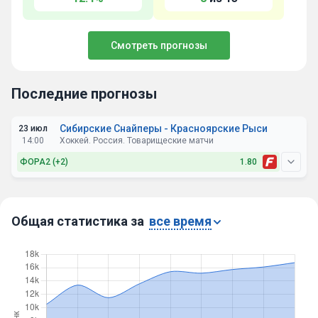
Смотреть прогнозы
Последние прогнозы
Сибирские Снайперы - Красноярские Рыси
23 июл
14:00
Хоккей. Россия. Товарищеские матчи
ФОРА2 (+2)
1.80
Общая статистика за
все время