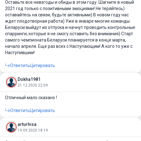
Оставьте все невзгоды и обиды в этом году. Шагните в новый
2021 год только с позитивными эмоциями! Не теряйтесь)
оставайтесь на связи, будьте активными) В новом году нас
ждет плодотворная работа) Уже в январе многие команды
Беларуси выйдут из отпуска и начнут проводить контрольные
спарринги, которые я не смогу оставить без внимания) Старт
самого чемпионата Беларуси планируется в конце марта,
начало апреля. Еще раз всех с Наступающим! А кого то уже с
Наступившим!
Ответить
Цитировать
Dokha1981
21.12.2020 22:09
Отличный мало сказано !
Ответить
Цитировать
arturhisa
19.09.2020 18:19