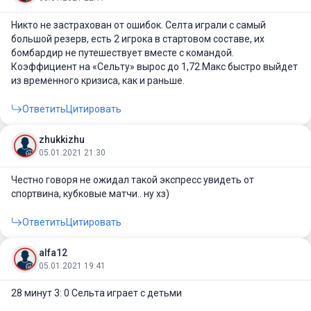
Никто не застрахован от ошибок. Селта играли с самый
большой резерв, есть 2 игрока в стартовом составе, их
бомбардир не путешествует вместе с командой.
Коэффициент на «Сельту» вырос до 1,72.Макс быстро выйдет
из временного кризиса, как и раньше.
Ответить
Цитировать
zhukkizhu
05.01.2021 21:30
Честно говоря не ожидал такой экспресс увидеть от
спортвина, кубковые матчи.. ну хз)
Ответить
Цитировать
alfa12
05.01.2021 19:41
28 минут 3: 0 Сельта играет с детьми