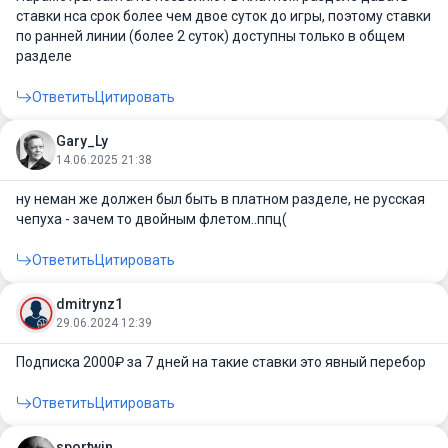
ставки нса срок более чем двое суток до игры, поэтому ставки
по ранней линии (более 2 суток) доступны только в общем
разделе
Ответить
Цитировать
Gary_Ly
14.06.2025 21:38
ну неман же должен был быть в платном разделе, не русская
чепуха - зачем то двойным флетом..ппц(
Ответить
Цитировать
dmitrynz1
29.06.2024 12:39
Подписка 2000₽ за 7 дней на такие ставки это явный перебор
Ответить
Цитировать
sportwin