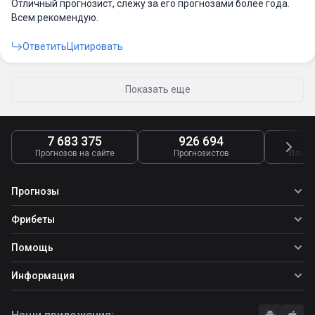
Отличный прогнозист, слежу за его прогнозами более года.
Всем рекомендую.
Ответить
Цитировать
Показать еще
7 683 375
926 694
4
Прогнозов на сайте
Прогнозистов
Платн
Прогнозы
Все прогнозы
Фрибеты
Топ ставок
Фрибеты
Помощь
Прогнозы на футбол
Прогнозы на теннис
Школа ставок
Информация
Прогнозы на хоккей
Вопросы и ответы
О сайте
Стратегии