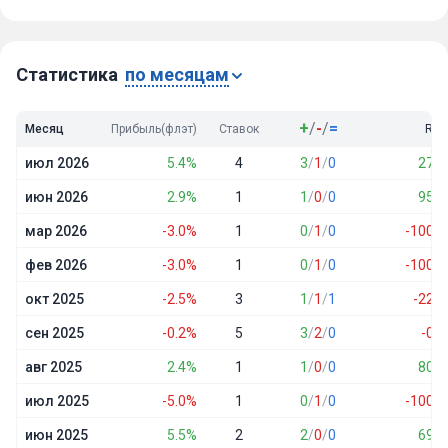
Победы
239
Ничьи
31
Проигрыши
109
Статистика
по месяцам
+
/
-
/
=
Месяц
Прибыль(флэт)
Ставок
ROI
июл 2026
5.4%
4
3
/
1
/
0
27.0
июн 2026
2.9%
1
1
/
0
/
0
95.0
мар 2026
-3.0%
1
0
/
1
/
0
-100.0
фев 2026
-3.0%
1
0
/
1
/
0
-100.0
окт 2025
-2.5%
3
1
/
1
/
1
-22.3
сен 2025
-0.2%
5
3
/
2
/
0
-0.8
авг 2025
2.4%
1
1
/
0
/
0
80.0
июл 2025
-5.0%
1
0
/
1
/
0
-100.0
июн 2025
5.5%
2
2
/
0
/
0
69.3