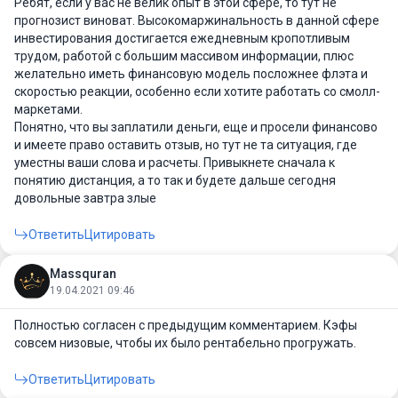
Ребят, если у вас не велик опыт в этой сфере, то тут не
прогнозист виноват. Высокомаржинальность в данной сфере
инвестирования достигается ежедневным кропотливым
трудом, работой с большим массивом информации, плюс
желательно иметь финансовую модель посложнее флэта и
скоростью реакции, особенно если хотите работать со смолл-
маркетами.
Понятно, что вы заплатили деньги, еще и просели финансово
и имеете право оставить отзыв, но тут не та ситуация, где
уместны ваши слова и расчеты. Привыкнете сначала к
понятию дистанция, а то так и будете дальше сегодня
довольные завтра злые
Ответить
Цитировать
Massquran
19.04.2021 09:46
Полностью согласен с предыдущим комментарием. Кэфы
совсем низовые, чтобы их было рентабельно прогружать.
Ответить
Цитировать