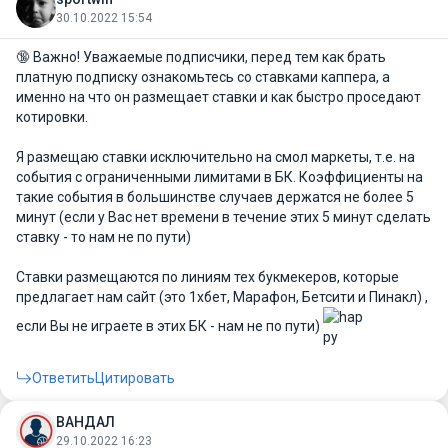
30.10.2022 15:54
🔞 Важно! Уважаемые подписчики, перед тем как брать
платную подписку ознакомьтесь со ставками каппера, а
именно на что он размещает ставки и как быстро проседают
котировки.
Я размещаю ставки исключительно на смол маркеты, т.е. на
события с ограниченными лимитами в БК. Коэффициенты на
такие события в большинстве случаев держатся не более 5
минут (если у Вас нет времени в течение этих 5 минут сделать
ставку - то нам не по пути)
Ставки размещаются по линиям тех букмекеров, которые
предлагает нам сайт (это 1хбет, Марафон, Бетсити и Пинакл) ,
если Вы не играете в этих БК - нам не по пути)
Ответить
Цитировать
ВАНДАЛ
29.10.2022 16:23