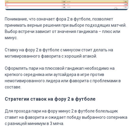
Понимание, что означает фора 2 в футболе, позволяет
принимать верные решения при выборе подходящих матчей.
Выбор встречи зависит от значения гандикапа – плюс или
минус.
Ставку на фору 2 в футболе с минусом стоит делать на
мотивированного фаворита с хорошей атакой.
Оформлять пари на плюсовой гандикап необходимо на
крепкого середняка или аутсайдера в игре против
немотивированного лидера или фаворита с проблемами в
составе.
Стратегии ставок на фору 2 в футболе
Для прохода пари на фору минус 2 в футболе болельщик
ставит на фаворита и ожидает победу выбранного соперника
с разницей минимум в 3 мяча.