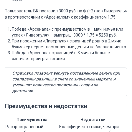
Пользователь БК поставил 3000 руб. на Ф (+2) на «Ливерпуль»
в противостоянии с «Арсеналом» с коэффициентом 1.75:
Победа «Арсенала» с преимуществом в 1 мяч, ничья или
успех «Ливерпуля» – выигрыш: 3000 * 1.75 = 5250 руб.
При поражении «Ливерпуля» с разницей ровно в 2 мяча
букмекер вернет поставленные деньги на баланс клиента.
Победа «Арсенала» с разницей в 3 мяча и больше
означает проигрыш ставки.
Страховка позволит вернуть поставленные деньги при
совпадении разницы в счете со значением маркета и
уменьшит количество проигранных пари на
дистанции.
Преимущества и недостатки
Преимущества
Недостатки
Распространенный
Коэффициенты ниже, чем при