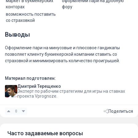
маркет в букмекерских
оформлении пари на дробную
конторах
фору
возможность поставить
со страховкой
Выводы
Оформление пари на минусовые и плюсовое гандикапы
позволяет клиенту букмекерской компании ставить со
страховкой и минимизировать количество проигрышей.
Материал подготовлен:
Дмитрий Терещенко
Эксперт по рабочим стратегиям для игры на ставках
проекта Vprognoze.
Поделиться
0
Часто задаваемые вопросы