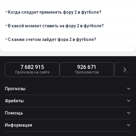
Когда следует применять фору 2 в футболе?
В какой момент ставить на фору 2 в футболе?
С каким счетом зайдет фора 2 в футболе?
7 682 915
926 671
4
Прогнозов на сайте
Прогнозистов
Платн
Прогнозы
Все прогнозы
Фрибеты
Топ ставок
Фрибеты
Помощь
Прогнозы на футбол
Прогнозы на теннис
Школа ставок
Информация
Прогнозы на хоккей
Вопросы и ответы
О сайте