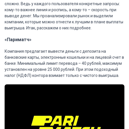
сложно. Ведь у каждого пользователя конкретные запросы:
кому-то важнее линия и роспись, а кому-то – скорость при
выводе денег. Мы проанализировали рынок и выделили
компании, которые можно отнести к лучшим в плане выплаты
выигрыша. Итак, расскажем о них подробнее.
«Париматч»
Компания предлагает вывести деньги с депозита на
банковские карты, электронные кошельки и на лицевой счет в
банке. Минимальный лимит перевода – 40 рублей, максимум
установлен на уровне 25 000 рублей. При этом подоходный
налог (НДФЛ) контора взимает только с чистого выигрыша.