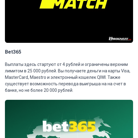
Bet365
Выплаты здесь стартуют от 4 рублей и ограничены верхним
лимитом в 25 000 рублей. Вы получаете деньги на карты Visa,
MasterCard, Maestro и электронный кошелек QIWI. Также
существует возможность перевода выигрыша на на счет в
банке, но не более 20 000 рублей.