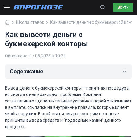
Войти
Школа ставок
Как вывести деньги с букмекерской конто
Как вывести деньги с
букмекерской конторы
Обновлено: 07.08.2026 в 10:28
Содержание
Вывод денег с букмекерской конторы – приятная процедура,
но иногда с ней возникают проблемы. Компани
устанавливают дополнительные условия и порой отказывают
в выплате, ссылаясь на внутренние правила, которые клиент
якобы нарушил. В этой статье мы рассмотрим основные
принципы вывода средств и “подводные камни” данного
процесса.