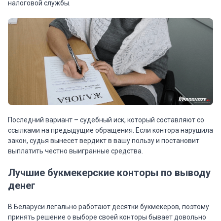
налоговой службы.
Последний вариант – судебный иск, который составляют со
ссылками на предыдущие обращения. Если контора нарушила
закон, судья вынесет вердикт в вашу пользу и постановит
выплатить честно выигранные средства.
Лучшие букмекерские конторы по выводу
денег
В Беларуси легально работают десятки букмекеров, поэтому
принять решение о выборе своей конторы бывает довольно