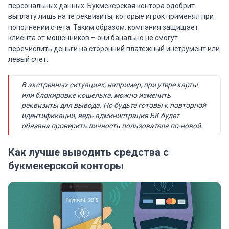
персональных данных. Букмекерская контора одобрит
выплату лишь на те реквизиты, которые игрок применял при
пополнении счета. Таким образом, компания защищает
клиента от мошенников – они банально не смогут
перечислить деньги на сторонний платежный инструмент или
левый счет.
В экстренных ситуациях, например, при утере карты
или блокировке кошелька, можно изменить
реквизиты для вывода. Но будьте готовы к повторной
идентификации, ведь администрация БК будет
обязана проверить личность пользователя по-новой.
Как лучше выводить средства с
букмекерской конторы