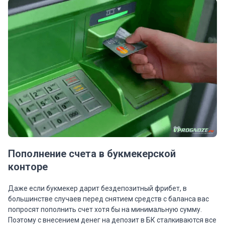
Пополнение счета в букмекерской
конторе
Даже если букмекер дарит бездепозитный фрибет, в
большинстве случаев перед снятием средств с баланса вас
попросят пополнить счет хотя бы на минимальную сумму.
Поэтому с внесением денег на депозит в БК сталкиваются все