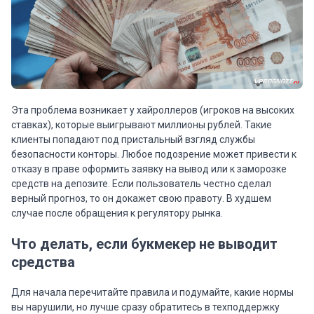
Эта проблема возникает у хайроллеров (игроков на высоких
ставках), которые выигрывают миллионы рублей. Такие
клиенты попадают под пристальный взгляд службы
безопасности конторы. Любое подозрение может привести к
отказу в праве оформить заявку на вывод или к заморозке
средств на депозите. Если пользователь честно сделал
верный прогноз, то он докажет свою правоту. В худшем
случае после обращения к регулятору рынка.
Что делать, если букмекер не выводит
средства
Для начала перечитайте правила и подумайте, какие нормы
вы нарушили, но лучше сразу обратитесь в техподдержку