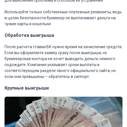
для выяснения проблемы и способов ее устранения.
Используйте только собственные платежные реквизиты, ведь
в целях безопасности букмекер не выплачивает деньги на
чужие карты и кошельки.
Обработка выигрыша
После расчета ставки БК нужно время на зачисление средств.
Если вы оформляете заявку сразу после выигрыша, но
букмекерская контора не хочет выводить деньги, немного
подождите. Компания указывает сроки выплаты в
соответствующем разделе своего официального сайта, но
если они превышены – обратитесь в саппорт.
Крупные выигрыши