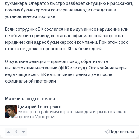
букмекера. Оператор быстро разберет ситуацию и расскажет,
почему букмекерская контора не выводит средства в
установленном порядке.
Если сотрудник БК сослался на выдуманное нарушение или
не объяснил причину, составьте официальный запрос на
юридический адрес букмекерской компании. При этом срок
ответа не должен превышать 30 рабочих дней.
Отсутствие реакции – прямой повод обратиться в
вышестоящие инстанции (ФНС или суд). Это крайние меры,
ведь чаще всего БК выплачивает деньги уже после
официальной претензии.
Материал подготовлен:
Дмитрий Терещенко
Эксперт по рабочим стратегиям для игры на ставках
проекта Vprognoze.
Поделиться
0