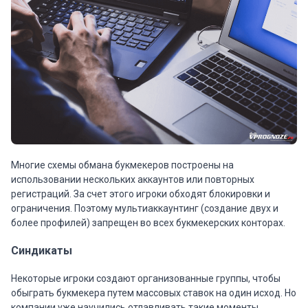
Многие схемы обмана букмекеров построены на
использовании нескольких аккаунтов или повторных
регистраций. За счет этого игроки обходят блокировки и
ограничения. Поэтому мультиаккаунтинг (создание двух и
более профилей) запрещен во всех букмекерских конторах.
Синдикаты
Некоторые игроки создают организованные группы, чтобы
обыграть букмекера путем массовых ставок на один исход. Но
компании уже научились отлавливать такие моменты.