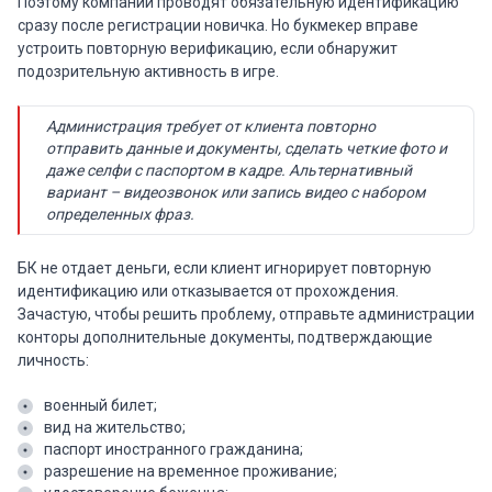
Поэтому компании проводят обязательную идентификацию
сразу после регистрации новичка. Но букмекер вправе
устроить повторную верификацию, если обнаружит
подозрительную активность в игре.
Администрация требует от клиента повторно
отправить данные и документы, сделать четкие фото и
даже селфи с паспортом в кадре. Альтернативный
вариант – видеозвонок или запись видео с набором
определенных фраз.
БК не отдает деньги, если клиент игнорирует повторную
идентификацию или отказывается от прохождения.
Зачастую, чтобы решить проблему, отправьте администрации
конторы дополнительные документы, подтверждающие
личность:
военный билет;
вид на жительство;
паспорт иностранного гражданина;
разрешение на временное проживание;