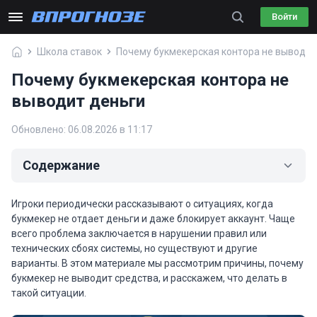
Войти
Школа ставок
Почему букмекерская контора не выводит
Почему букмекерская контора не
выводит деньги
Обновлено: 06.08.2026 в 11:17
Содержание
Игроки периодически рассказывают о ситуациях, когда
букмекер не отдает деньги и даже блокирует аккаунт. Чаще
всего проблема заключается в нарушении правил или
технических сбоях системы, но существуют и другие
варианты. В этом материале мы рассмотрим причины, почему
букмекер не выводит средства, и расскажем, что делать в
такой ситуации.