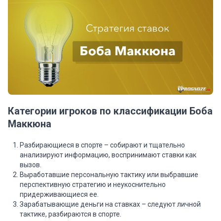
Категории игроков по классификации Боба
Маккюна
Разбирающиеся в спорте – собирают и тщательно
анализируют информацию, воспринимают ставки как
вызов.
Выработавшие персональную тактику или выбравшие
перспективную стратегию и неукоснительно
придерживающиеся ее.
Зарабатывающие деньги на ставках – следуют личной
тактике, разбираются в спорте.