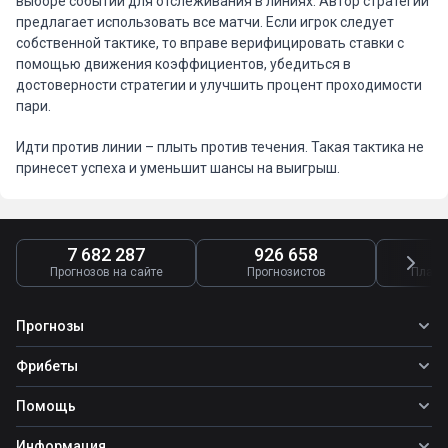
выборе событий для отслеживания в линиях. Автор стратегии
предлагает использовать все матчи. Если игрок следует
собственной тактике, то вправе верифицировать ставки с
помощью движения коэффициентов, убедиться в
достоверности стратегии и улучшить процент проходимости
пари.
Идти против линии – плыть против течения. Такая тактика не
принесет успеха и уменьшит шансы на выигрыш.
7 682 287
926 658
4
Прогнозов на сайте
Прогнозистов
Платн
Прогнозы
Все прогнозы
Фрибеты
Топ ставок
Фрибеты
Помощь
Прогнозы на футбол
Прогнозы на теннис
Школа ставок
Информация