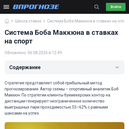
Войти
Школа ставок
Система Боба Маккюна в ставках на спорт
Система Боба Маккюна в ставках
на спорт
Обновлено: 06.08.2026 в 12:49
Содержание
Стратегия представляет собой прибыльный метод
прогнозирования. Автор схемы – спортивный аналитик Боб
Маккюн. По стратегии клиенты букмекерских контор на
дистанции генерируют неограниченное количество
выигрышных пари проходимостью 55–62% с равными
шансами на успех.