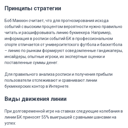
Принципы стратегии
Боб Маккюн считает, что для прогнозирования исхода
событий с высоким процентом вероятности нужно правильно
читать и расшифровывать линию букмекера. Например,
информация в росписи событий БК в профессиональном
спорте отличается от университетского футбола и баскетбола
– линию по рынкам формируют осведомленные гандикаперы,
инсайдеры, опытные игроки, их экспертные оценки и
поставленные суммы денег.
Для правильного анализа росписи и получения прибыли
пользователи отслеживают и сравнивают линии
букмекерских контор в Интернете.
Виды движения линии
При долговременной игре на ставках следующие колебания в
линии БК приносят 55% выигрышей с равными шансами на
успех: