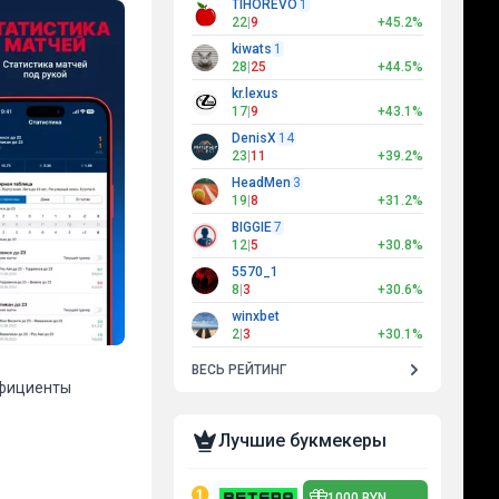
TIHOREVO
1
22
|
9
+45.2%
kiwats
1
28
|
25
+44.5%
kr.lexus
17
|
9
+43.1%
DenisX
14
23
|
11
+39.2%
HeadMen
3
19
|
8
+31.2%
BIGGIE
7
12
|
5
+30.8%
5570_1
8
|
3
+30.6%
winxbet
2
|
3
+30.1%
ВЕСЬ РЕЙТИНГ
фициенты
Лучшие букмекеры
1000 BYN