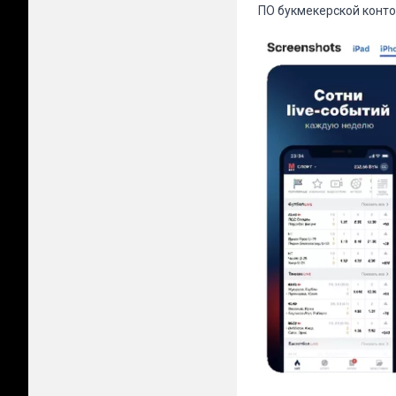
ПО букмекерской конто