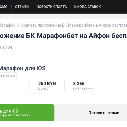
РОМО
ОТЗЫВЫ
НОВОСТИ СПОРТА
ШКОЛА СТАВОК
Марафон
Скачать приложение БК Марафонбет на Айфон беспла
ложение БК Марафонбет на Айфон бесп
в 13:04
Марафон для iOS
33.00 MB
250 BYN
3 265
Бонус
Скачиваний
ь для iOS
Оставить отзыв
тируем безопастность