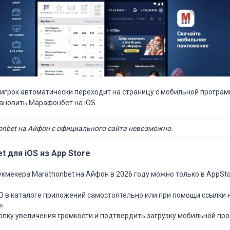
 игрок автоматически переходит на страницу с мобильной програм
ановить Марафонбет на iOS.
onbet на Айфон с официального сайта невозможно.
t для iOS из App Store
кмекера Marathonbet на Айфон в 2026 году можно только в AppSto
 в каталоге приложений самостоятельно или при помощи ссылки н
».
пку увеличения громкости и подтвердить загрузку мобильной пр