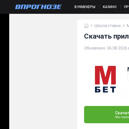
БУКМЕКЕРЫ
КАЗИНО
П
Школа ставок
Скачать при
Обновлено: 06.08.2026 
Скачат
Мы гаран