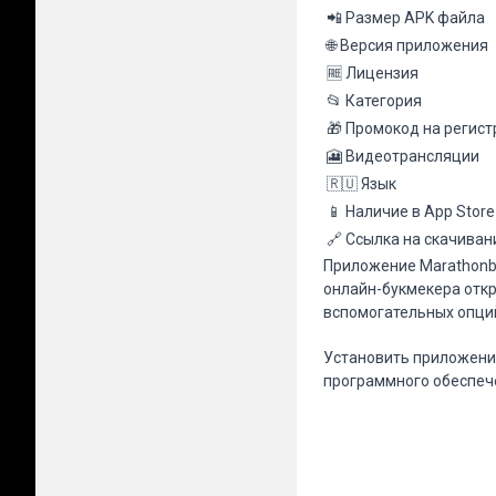
📲 Размер APK файла
🌐 Версия приложения
🆓 Лицензия
📂 Категория
🎁 Промокод на регис
🎦 Видеотрансляции
🇷🇺 Язык
📱 Наличие в App Store
🔗 Ссылка на скачиван
Приложение Marathonbet
онлайн-букмекера откр
вспомогательных опци
Установить приложени
программного обеспеч