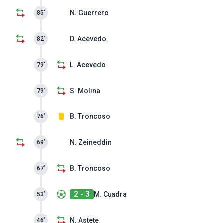
N. Guerrero
85’
D. Acevedo
82’
L. Acevedo
79’
S. Molina
79’
B. Troncoso
76’
N. Zeineddin
69’
B. Troncoso
67’
2 - 3
M. Cuadra
53’
N. Astete
46’