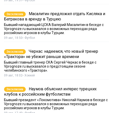
09 авг, 19:51
Футбол
Масалитин предложил отдать Кисляка и
Эксклюзив
Батракова в аренду в Турцию
Бывший нападающий ЦСКА Валерий Масалитин в беседе с
Vprognoze.ru высказался о возможных переходах ряда
российских игроков в клубы Турции.
09 авг, 18:50
Футбол
Черкас: надеемся, что новый тренер
Эксклюзив
«Трактора» не убежит раньше времени
Бывший главный тренер СКА Сергей Черкас в беседе с
Vprognoze.ru высказался о предстоящем сезоне
челябинского «Трактора».
09 авг, 18:02
Хоккей
Наумов объяснил интерес турецких
Эксклюзив
клубов к российским футболистам
Бывший президент «Локомотива» Николай Наумов в беседе с
Vprognoze.ru высказался о возможных переходах ряда
российских игроков в клубы Турции.