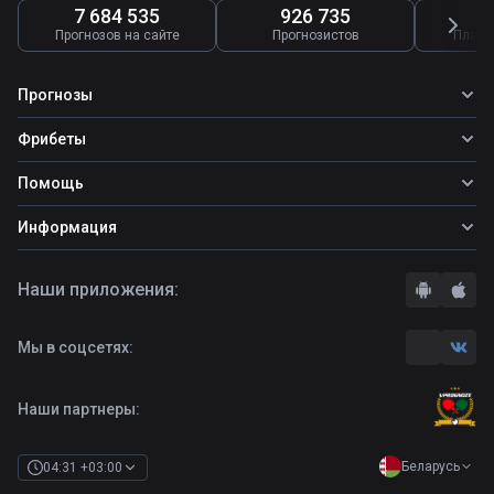
7 684 535
926 735
4
Прогнозов на сайте
Прогнозистов
Платн
Прогнозы
Все прогнозы
Фрибеты
Топ ставок
Фрибеты
Помощь
Прогнозы на футбол
Прогнозы на теннис
Школа ставок
Информация
Прогнозы на хоккей
Вопросы и ответы
О сайте
Стратегии
Наши приложения:
Правила
Бонусы букмекеров
Комментарии
Отзывы о БК
Мы в соцсетях:
Контакты
Полная версия
Наши партнеры:
Беларусь
04:31 +03:00