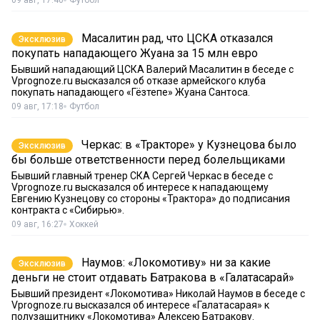
09 авг, 17:40
Футбол
Масалитин рад, что ЦСКА отказался
Эксклюзив
покупать нападающего Жуана за 15 млн евро
Бывший нападающий ЦСКА Валерий Масалитин в беседе с
Vprognoze.ru высказался об отказе армейского клуба
покупать нападающего «Гёзтепе» Жуана Сантоса.
09 авг, 17:18
Футбол
Черкас: в «Тракторе» у Кузнецова было
Эксклюзив
бы больше ответственности перед болельщиками
Бывший главный тренер СКА Сергей Черкас в беседе с
Vprognoze.ru высказался об интересе к нападающему
Евгению Кузнецову со стороны «Трактора» до подписания
контракта с «Сибирью».
09 авг, 16:27
Хоккей
Наумов: «Локомотиву» ни за какие
Эксклюзив
деньги не стоит отдавать Батракова в «Галатасарай»
Бывший президент «Локомотива» Николай Наумов в беседе с
Vprognoze.ru высказался об интересе «Галатасарая» к
полузащитнику «Локомотива» Алексею Батракову.