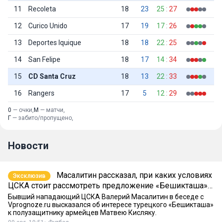
11
Recoleta
18
23
25
:
27
12
Curico Unido
17
19
17
:
26
13
Deportes Iquique
18
18
22
:
25
14
San Felipe
18
17
14
:
34
15
CD Santa Cruz
18
13
22
:
33
16
Rangers
17
5
12
:
29
0
— очки,
М
— матчи,
Г
— забито/пропущено,
Новости
Масалитин рассказал, при каких условиях
Эксклюзив
ЦСКА стоит рассмотреть предложение «Бешикташа»
по Кисляку
Бывший нападающий ЦСКА Валерий Масалитин в беседе с
Vprognoze.ru высказался об интересе турецкого «Бешикташа»
к полузащитнику армейцев Матвею Кисляку.