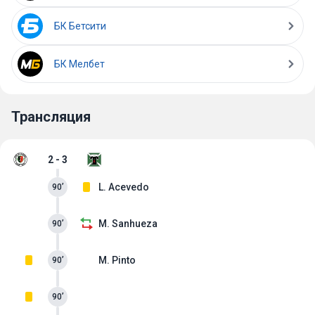
БК Бетсити
БК Мелбет
Трансляция
2 - 3
L. Acevedo
90’
M. Sanhueza
90’
M. Pinto
90’
90’