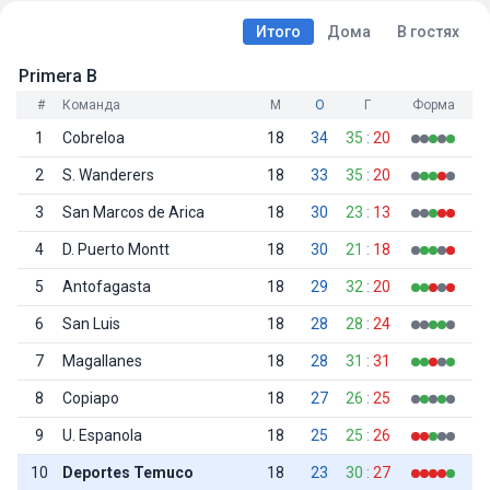
Итого
Дома
В гостях
Primera B
#
Команда
М
О
Г
Форма
1
Cobreloa
18
34
35
:
20
2
S. Wanderers
18
33
35
:
20
3
San Marcos de Arica
18
30
23
:
13
4
D. Puerto Montt
18
30
21
:
18
5
Antofagasta
18
29
32
:
20
6
San Luis
18
28
28
:
24
7
Magallanes
18
28
31
:
31
8
Copiapo
18
27
26
:
25
9
U. Espanola
18
25
25
:
26
10
Deportes Temuco
18
23
30
:
27