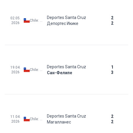
Deportes Santa Cruz
2
02.05.
Chile: Primera B - Apertura - 2nd Phase
2026
2
Депортес Икике
Deportes Santa Cruz
1
19.04.
Chile: Primera B - Apertura - 2nd Phase
2026
3
Сан-Фелипе
Deportes Santa Cruz
2
11.04.
Chile: Primera B - Apertura - 2nd Phase
2026
2
Магалланес