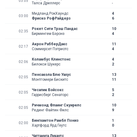
03:05
Талса Дриллерс
-
Мидланд РокХаундс
4
03:00
Фриско РофРайдерз
6
Рокет Сити Трэш Пандас
10
02:35
Бирмингем Бэронз
4
Акрон РабберДакс
11
02:17
Соммерсет Пэтриотс
4
Коламбус Клинстонс
4
02:06
Билокси Шукерс
2
Пенсакола Блю Уахус
13
02:05
Монтгомери Бискитс
11
Чесапик Бэйсокс
5
02:05
Гаррисберг Сенаторс
2
Ричмонд Флаинг Скуирелс
10
02:05
Рединг Файтин Филс
9
Бингхамтон Рамбл Пониз
1
02:00
Хартфорд Ярд Геутс
0
Чаттануга Лукаутс
13