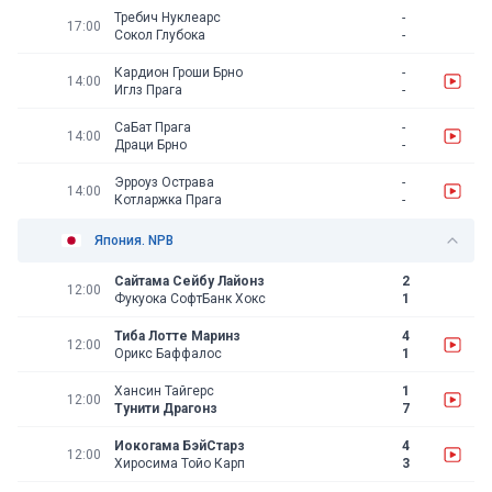
Требич Нуклеарс
-
17:00
Сокол Глубока
-
Кардион Гроши Брно
-
14:00
Иглз Прага
-
СаБат Прага
-
14:00
Драци Брно
-
Эрроуз Острава
-
14:00
Котларжка Прага
-
Япония. NPB
Сайтама Сейбу Лайонз
2
12:00
Фукуока СофтБанк Хокс
1
Тиба Лотте Маринз
4
12:00
Орикс Баффалос
1
Хансин Тайгерс
1
12:00
Тунити Драгонз
7
Иокогама БэйСтарз
4
12:00
Хиросима Тойо Карп
3