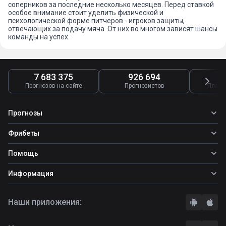
соперников за последние несколько месяцев. Перед ставкой
особое внимание стоит уделить физической и
психологической форме питчеров - игроков защиты,
отвечающих за подачу мяча. От них во многом зависят шансы
команды на успех.
7 683 375
926 694
4
Прогнозов на сайте
Прогнозистов
Платн
Прогнозы
Все прогнозы
Фрибеты
Топ ставок
Фрибеты
Помощь
Прогнозы на футбол
Прогнозы на теннис
Школа ставок
Информация
Прогнозы на хоккей
Вопросы и ответы
О сайте
Стратегии
Наши приложения:
Правила
Бонусы букмекеров
Комментарии
Отзывы о БК