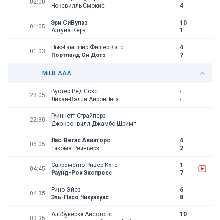
02:00
Ноксвилль Смокис
4
Эри СиВулвз
10
01:05
Алтуна Керв
1
Нью-Гэмпшир Фишер Кэтс
4
01:03
Портланд Си Догз
7
MiLB. ААА
Вустер Ред Сокс
-
23:05
Лихай-Вэлли АйронПигз
-
Гуиннетт Страйперз
-
22:30
Джэксонвилл Джамбо Шримп
-
Лас-Вегас Авиаторс
4
05:05
Такома Рейньерз
2
Сакраменто Ривер Кэтс
1
04:45
Раунд-Рок Экспресс
7
Рино Эйсз
6
04:35
Эль-Пасо Чихуахуас
8
Альбукерке Айсотопс
10
03:35