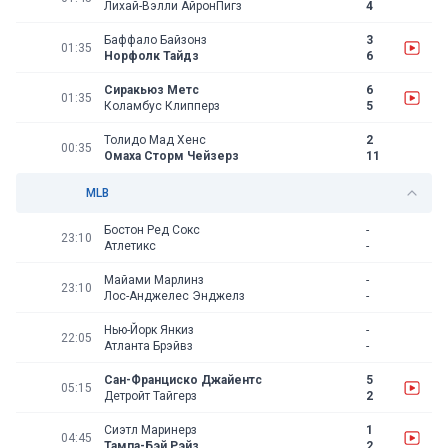
Лихай-Вэлли АйронПигз
4
Баффало Байзонз
3
01:35
Норфолк Тайдз
6
Сиракьюз Метс
6
01:35
Коламбус Клипперз
5
Толидо Мад Хенс
2
00:35
Омаха Сторм Чейзерз
11
MLB
Бостон Ред Сокс
-
23:10
Атлетикс
-
Майами Марлинз
-
23:10
Лос-Анджелес Энджелз
-
Нью-Йорк Янкиз
-
22:05
Атланта Брэйвз
-
Сан-Франциско Джайентс
5
05:15
Детройт Тайгерз
2
Сиэтл Маринерз
1
04:45
Тампа-Бэй Рэйз
2