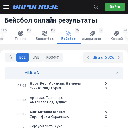
Войти
Бейсбол онлайн результаты
1127
114
114
65
5
24
ол
Теннис
Баскетбол
Бейсбол
Американский футбол
Хоккей
08 авг 2026
ВСЕ
LIVE
КОЭФФ
MiLB. АА
Норт-Вест Арканзас Нечерлз
6
03:05
Уичито Уинд Сурдж
3
Арканзас Травелерс
-
03:05
Амарилло Сод Пудлес
-
Сан-Антонио Мишнз
6
03:05
Спрингфилд Кардиналс
2
Корпус-Кристи Хукс
-