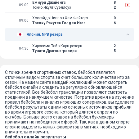
Емиури Джайентс
8
09:00
Токио Якулт Суэллоуз
2
Хоккайдо Ниппон-Хам Файтерз
0
09:00
Тохоку Ракутен Голден Иглз
6
Япония. NPB резерв
Хиросима Тойо Карп-резерв
2
04:30
Тунити Драгонз-резерв
5
С точки зрения спортивных ставок, бейсбол является
отличным видом спорта за счет большого количества игр за
сезон. На нашем сайте каждый желающий может смотреть
бейсбол онлайн и следить за регулярно обновляющейся
статистикой. Все бейсбол трансляции позволяют смотреть
поединки в наилучшем качестве. Потратив время на изучение
правил бейсбола и анализ играющих соперников, вы сделаете
бейсбол результаты одним из основных источников прибыли
во время игрового сезона, который длится с апреля по
октябрь. Больше всего ставок на бейсбол букмекеры
принимают на победителя с форой. Так, как в данном спорте
сложно выделить явных фаворитов в матчах, необходимо
внимательно изучить
бейсбол онлайн результаты