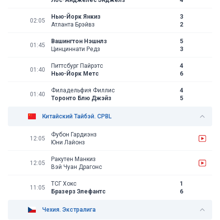
Лос-Анджелес Энджелз
4
Нью-Йорк Янкиз
3
02:05
Атланта Брэйвз
2
Вашингтон Нэшнлз
5
01:45
Цинциннати Редз
3
Питтсбург Пайрэтс
4
01:40
Нью-Йорк Метс
6
Филадельфия Филлис
4
01:40
Торонто Блю Джэйз
5
Китайский Тайбэй. CPBL
Фубон Гардиэнз
12:05
Юни Лайонз
Ракутен Манкиз
12:05
Вэй Чуан Драгонс
ТСГ Хокс
1
11:05
Бразерз Элефантс
6
Чехия. Экстралига