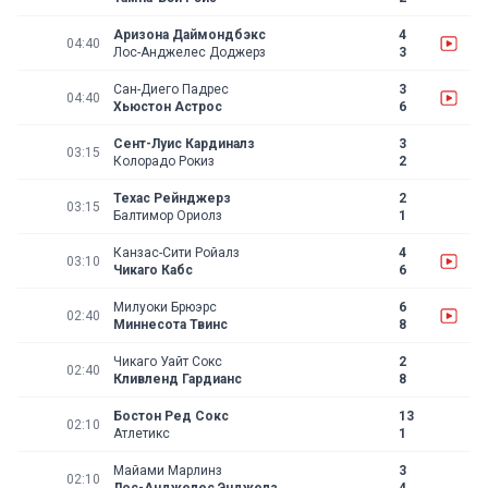
Аризона Даймондбэкс
4
04:40
Лос-Анджелес Доджерз
3
Сан-Диего Падрес
3
04:40
Хьюстон Астрос
6
Сент-Луис Кардиналз
3
03:15
Колорадо Рокиз
2
Техас Рейнджерз
2
03:15
Балтимор Ориолз
1
Канзас-Сити Ройалз
4
03:10
Чикаго Кабс
6
Милуоки Брюэрс
6
02:40
Миннесота Твинс
8
Чикаго Уайт Сокс
2
02:40
Кливленд Гардианс
8
Бостон Ред Сокс
13
02:10
Атлетикс
1
Майами Марлинз
3
02:10