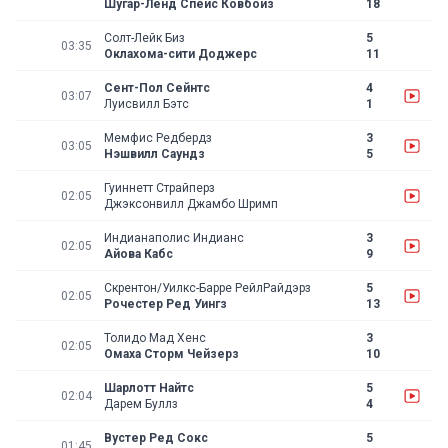
Шугар-Ленд Спейс Ковбойз
18
Солт-Лейк Биз
5
03:35
Оклахома-сити Доджерс
11
Сент-Пол Сейнтс
4
03:07
Луисвилл Бэтс
1
Мемфис Редбердз
3
03:05
Нэшвилл Саундз
5
Гуиннетт Страйперз
02:05
Джэксонвилл Джамбо Шримп
Индианаполис Индианс
3
02:05
Айова Кабс
9
Скрентон/Уилкс-Барре РейлРайдэрз
5
02:05
Рочестер Ред Уингз
13
Толидо Мад Хенс
3
02:05
Омаха Сторм Чейзерз
10
Шарлотт Найтс
5
02:04
Дарем Буллз
4
Вустер Ред Сокс
5
01:45