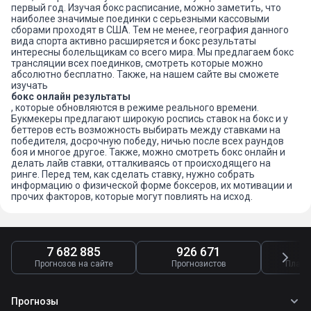
первый год. Изучая бокс расписание, можно заметить, что
наиболее значимые поединки с серьезными кассовыми
сборами проходят в США. Тем не менее, география данного
вида спорта активно расширяется и бокс результаты
интересны болельщикам со всего мира. Мы предлагаем бокс
трансляции всех поединков, смотреть которые можно
абсолютно бесплатно. Также, на нашем сайте вы сможете
изучать
бокс онлайн результаты
, которые обновляются в режиме реального времени.
Букмекеры предлагают широкую роспись ставок на бокс и у
беттеров есть возможность выбирать между ставками на
победителя, досрочную победу, ничью после всех раундов
боя и многое другое. Также, можно смотреть бокс онлайн и
делать лайв ставки, отталкиваясь от происходящего на
ринге. Перед тем, как сделать ставку, нужно собрать
информацию о физической форме боксеров, их мотивации и
прочих факторов, которые могут повлиять на исход.
7 682 885
926 671
4
Прогнозов на сайте
Прогнозистов
Платн
Прогнозы