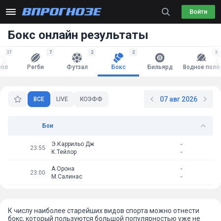
Войти
Бокс онлайн результаты
37
7
2
2
8
бол
Регби
Футзал
Бокс
Бильярд
Водное поло
07 авг 2026
ВСЕ
LIVE
КОЭФФ
Бои
Э.Каррильо Дж
-
23:55
К.Тейлор
-
А.Орона
-
23:00
М.Салинас
-
К числу наиболее старейших видов спорта можно отнести
бокс, который пользуются большой популярностью уже не