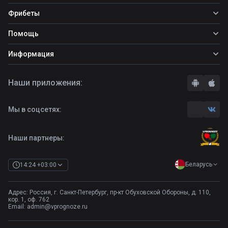
Все прогнозы
Фрибеты
Топ ставок
Фрибеты
Помощь
Прогнозы на футбол
Прогнозы на теннис
Школа ставок
Информация
Прогнозы на хоккей
Вопросы и ответы
О сайте
Стратегии
Наши приложения:
Правила
Бонусы букмекеров
Комментарии
Отзывы о БК
Мы в соцсетях:
Контакты
Полная версия
Наши партнеры:
Беларусь
14:24 +03:00
Адрес: Россия, г. Санкт-Петербург, пр-кт Обуховской Обороны, д. 110,
кор. 1, оф. 762
Email:
admin@vprognoze.ru