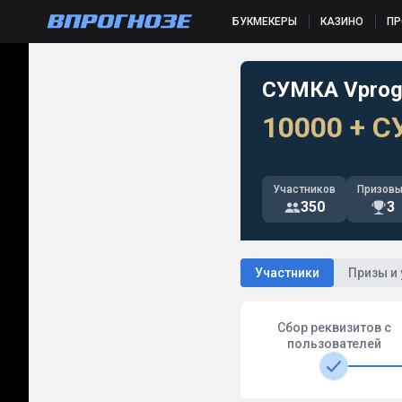
БУКМЕКЕРЫ
КАЗИНО
П
СУМКА Vprog
10000 + 
Участников
Призовы
350
3
Участники
Призы и
Сбор реквизитов с
пользователей