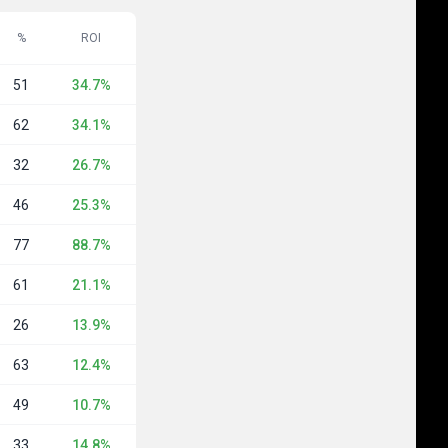
%
ROI
51
34.7%
62
34.1%
32
26.7%
46
25.3%
77
88.7%
61
21.1%
26
13.9%
63
12.4%
49
10.7%
33
14.8%