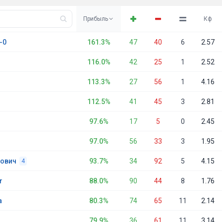
Прибыль
Кф
-0
161.3%
47
40
6
2.57
116.0%
42
25
1
2.52
113.3%
27
56
1
4.16
112.5%
41
45
3
2.81
97.6%
17
5
0
2.45
97.0%
56
33
3
1.95
рович
93.7%
34
92
5
4.15
4
r
88.0%
90
44
8
1.76
a
80.3%
74
65
11
2.14
79.9%
36
61
11
3.14