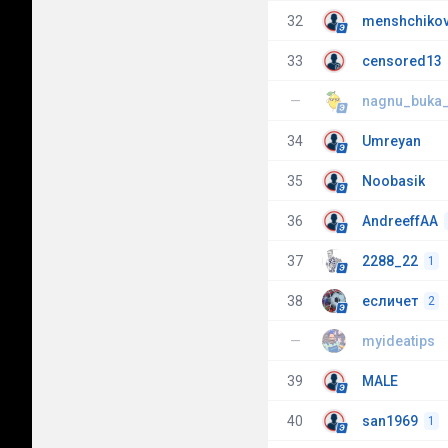
32
menshchiko
33
censored13
—
nagnu_buka_
34
Umreyan
35
Noobasik
36
AndreeffAA
37
2288_22
1
38
есличет
2
—
myideatips
39
MALE
40
san1969
1