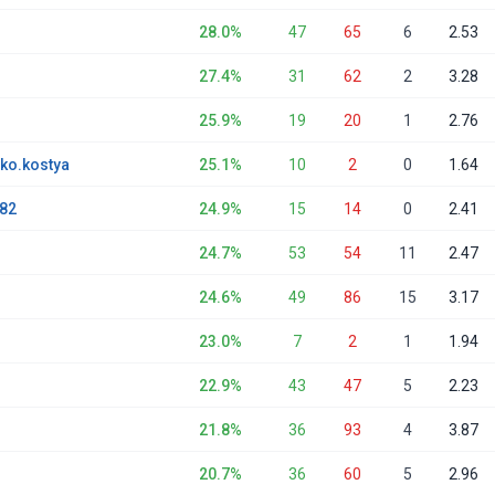
28.0%
47
65
6
2.53
27.4%
31
62
2
3.28
25.9%
19
20
1
2.76
ko.kostya
25.1%
10
2
0
1.64
982
24.9%
15
14
0
2.41
24.7%
53
54
11
2.47
24.6%
49
86
15
3.17
23.0%
7
2
1
1.94
22.9%
43
47
5
2.23
21.8%
36
93
4
3.87
20.7%
36
60
5
2.96