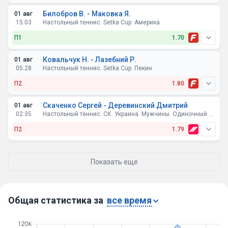
Билобров В. - Маковка Я.
01 авг
15:03
Настольный теннис. Setka Cup. Америка
П1
1.70
Ковальчук Н. - Лазебний Р.
01 авг
05:28
Настольный теннис. Setka Cup. Пекин
П2
1.80
Скаченко Сергей - Деревинский Дмитрий
01 авг
02:35
Настольный теннис. СК. Украина. Мужчины. Одиночный разряд
П2
1.79
Показать еще
Общая статистика за
все время