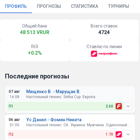
ПРОФИЛЬ
ПРОГНОЗЫ
СТАТИСТИКА
ТУРНИРЫ
Общий банк
Всего ставок
48 513 VRUR
4724
ROI
Ставлю по линии
+0.2%
Последние прогнозы
Мищенко В. - Марущак В.
07 авг
16:08
Настольный теннис. Setka Cup. Европа
П1
2.60
Ус Данил - Фомин Никита
06 авг
01:05
Настольный теннис. СК. Украина. Мужчины. Одиночный разряд
П2
1.70