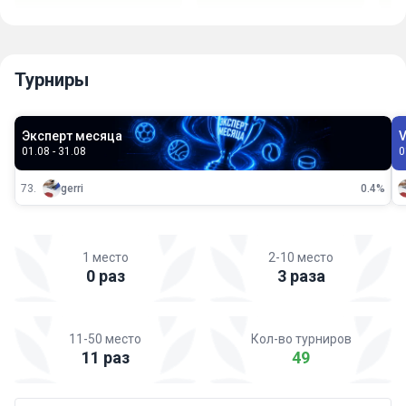
Турниры
Эксперт месяца
01.08 - 31.08
0
73.
gerri
0.4%
1 место
2-10 место
0 раз
3 раза
11-50 место
Кол-во турниров
11 раз
49