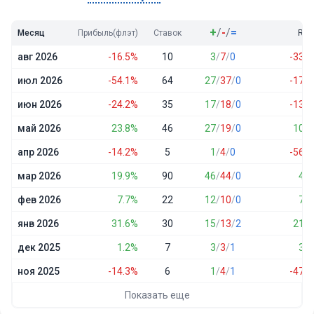
+
/
-
/
=
Месяц
Прибыль(флэт)
Ставок
ROI
авг 2026
-16.5%
10
3
/
7
/
0
-33.2
июл 2026
-54.1%
64
27
/
37
/
0
-17.1
июн 2026
-24.2%
35
17
/
18
/
0
-13.8
май 2026
23.8%
46
27
/
19
/
0
10.4
апр 2026
-14.2%
5
1
/
4
/
0
-56.6
мар 2026
19.9%
90
46
/
44
/
0
4.6
фев 2026
7.7%
22
12
/
10
/
0
7.3
янв 2026
31.6%
30
15
/
13
/
2
21.1
дек 2025
1.2%
7
3
/
3
/
1
3.4
ноя 2025
-14.3%
6
1
/
4
/
1
-47.5
Показать еще