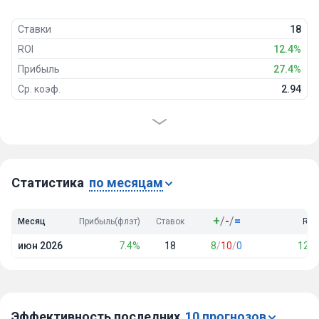
Ставки
18
ROI
12.4%
Прибыль
27.4%
Ср. коэф.
2.94
Проходимость
44%
Победы
8
Ничьи
0
Проигрыши
10
Статистика
по месяцам
+
/
-
/
=
Месяц
Прибыль(флэт)
Ставок
ROI
июн 2026
7.4%
18
8
/
10
/
0
12.4
Эффективность последних
10 прогнозов