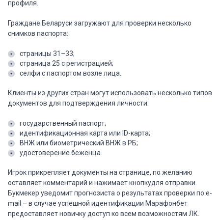
профиля.
Граждане Беларуси загружают для проверки несколько
снимков паспорта:
страницы 31–33;
страница 25 с регистрацией;
селфи с паспортом возле лица.
Клиенты из других стран могут использовать несколько типов
документов для подтверждения личности:
государственный паспорт;
идентификационная карта или ID-карта;
ВНЖ или биометрический ВНЖ в РБ;
удостоверение беженца.
Игрок прикрепляет документы на странице, по желанию
оставляет комментарий и нажимает кнопкудля отправки.
Букмекер уведомит прогнозиста о результатах проверки по e-
mail – в случае успешной идентификации Марафонбет
предоставляет новичку доступ ко всем возможностям ЛК.