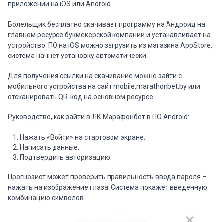
приложении на iOS или Android.
Болельщик бесплатно скачивает программу на Андроид на
главном ресурсе букмекерской компании и устанавливает на
устройство. ПО на iOS можно загрузить из магазина AppStore,
система начнет установку автоматически.
Для получения ссылки на скачивание можно зайти с
мобильного устройства на сайт mobile.marathonbet.by или
отсканировать QR-код на основном ресурсе.
Руководство, как зайти в ЛК Марафонбет в ПО Android:
Нажать «Войти» на стартовом экране.
Написать данные.
Подтвердить авторизацию.
Прогнозист может проверить правильность ввода пароля –
нажать на изображение глаза. Система покажет введенную
комбинацию символов.