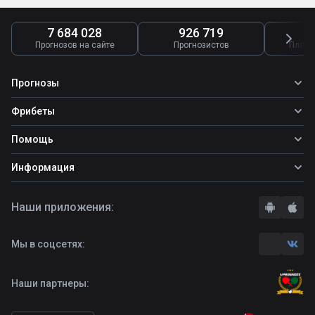
7 684 028
926 719
4
Прогнозов на сайте
Прогнозистов
Платн
Прогнозы
Все прогнозы
Фрибеты
Топ ставок
Фрибеты
Помощь
Прогнозы на футбол
Прогнозы на теннис
Школа ставок
Информация
Прогнозы на хоккей
Вопросы и ответы
О сайте
Стратегии
Наши приложения:
Правила
Бонусы букмекеров
Комментарии
Отзывы о БК
Мы в соцсетях:
Контакты
Полная версия
Наши партнеры: