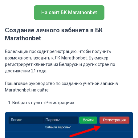
На сайт БК Marathonbet
Создание личного кабинета в БК
Marathonbet
Болельщик проходит регистрацию, чтобы получить
возможность входить к ЛК Marathonbet. Букмекер
регистрирует клиентов из Беларуси и других стран по
достижении 21 года.
Пошаговое руководство по созданию учетной записи в
Marathonbet на сайте:
Выбрать пункт «Регистрация».