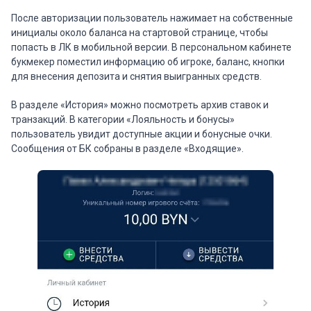
После авторизации пользователь нажимает на собственные
инициалы около баланса на стартовой странице, чтобы
попасть в ЛК в мобильной версии. В персональном кабинете
букмекер поместил информацию об игроке, баланс, кнопки
для внесения депозита и снятия выигранных средств.
В разделе «История» можно посмотреть архив ставок и
транзакций. В категории «Лояльность и бонусы»
пользователь увидит доступные акции и бонусные очки.
Сообщения от БК собраны в разделе «Входящие».