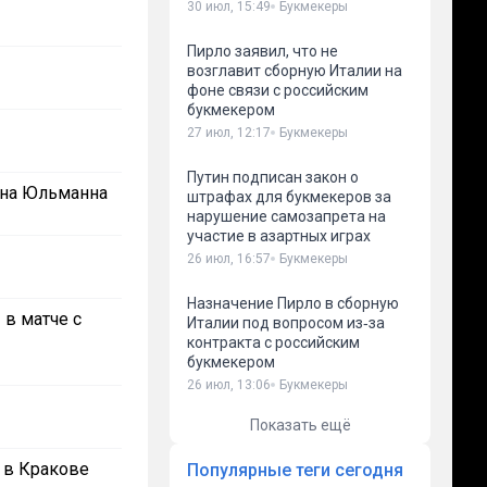
30 июл, 15:49
Букмекеры
Пирло заявил, что не
возглавит сборную Италии на
фоне связи с российским
букмекером
27 июл, 12:17
Букмекеры
Путин подписан закон о
ена Юльманна
штрафах для букмекеров за
нарушение самозапрета на
участие в азартных играх
26 июл, 16:57
Букмекеры
Назначение Пирло в сборную
 в матче с
Италии под вопросом из‑за
контракта с российским
букмекером
26 июл, 13:06
Букмекеры
Показать ещё
 в Кракове
Популярные теги сегодня