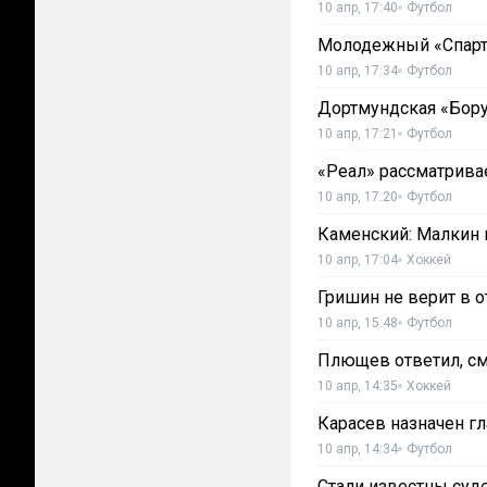
10 апр, 17:40
Футбол
Молодежный «Спарт
10 апр, 17:34
Футбол
Дортмундская «Бору
10 апр, 17:21
Футбол
«Реал» рассматрива
10 апр, 17:20
Футбол
Каменский: Малкин н
10 апр, 17:04
Хоккей
Гришин не верит в о
10 апр, 15:48
Футбол
Плющев ответил, см
10 апр, 14:35
Хоккей
Карасев назначен г
10 апр, 14:34
Футбол
Стали известны суде