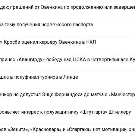
идают решений от Овечкина по продолжению или заверш
на тему получения норвежского паспорта
а» Кросби оценил карьеру Овечкина в НХЛ
принес «Авангарду» победу над ЦСКА в четвертьфинале Ку
ла в полуфинал турнира в Линце
еньор не допустил Энцо Фернандеса до матча с «Манчестер
роявляет интерес к полузащитнику «Штутгарта» Штиллеру
ров «Зенита», «Краснодара» и «Спартака» нет мотивации, он