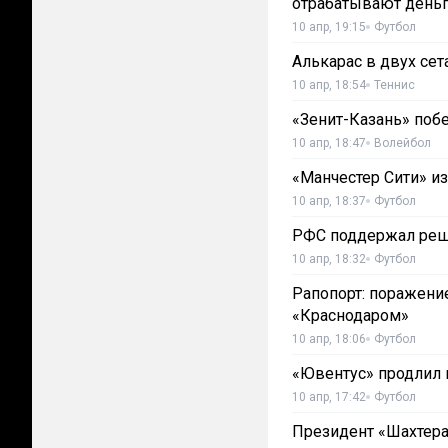
отрабатывают день
10 апр, 19:15
Футбол
Алькарас в двух сет
10 апр, 18:54
Теннис
«Зенит-Казань» поб
10 апр, 18:47
Волейбол
«Манчестер Сити» и
10 апр, 18:37
Футбол
РФС поддержал реше
10 апр, 18:32
Футбол
Рапопорт: поражение
«Краснодаром»
10 апр, 18:06
Футбол
«Ювентус» продлил к
10 апр, 17:42
Футбол
Президент «Шахтера