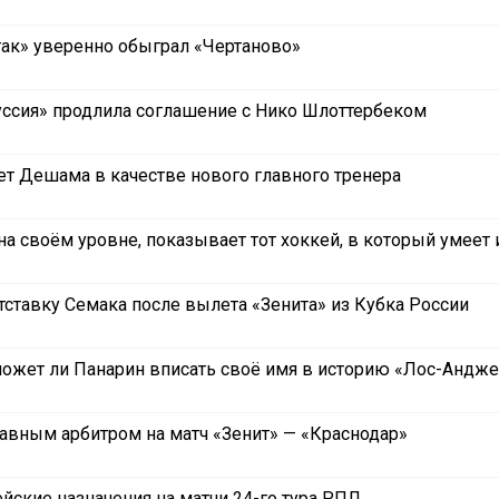
ак» уверенно обыграл «Чертаново»
ссия» продлила соглашение с Никo Шлоттербеком
ет Дешама в качестве нового главного тренера
а своём уровне, показывает тот хоккей, в который умеет 
тставку Семака после вылета «Зенита» из Кубка России
ожет ли Панарин вписать своё имя в историю «Лос-Андже
лавным арбитром на матч «Зенит» — «Краснодар»
йские назначения на матчи 24-го тура РПЛ