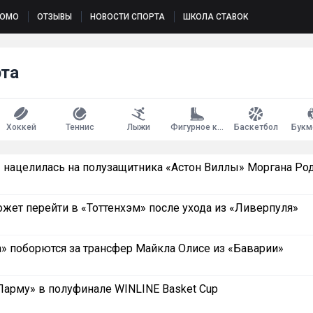
РОМО
ОТЗЫВЫ
НОВОСТИ СПОРТА
ШКОЛА СТАВОК
рта
Хоккей
Теннис
Лыжи
Фигурное катание
Баскетбол
Букм
» нацелилась на полузащитника «Астон Виллы» Моргана Ро
жет перейти в «Тоттенхэм» после ухода из «Ливерпуля»
а» поборются за трансфер Майкла Олисе из «Баварии»
арму» в полуфинале WINLINE Basket Cup