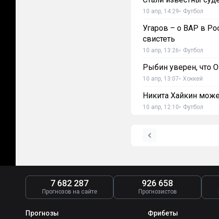
10 апр, 14:29
Футбол
Угаров – о ВАР в Ро
свистеть
10 апр, 13:26
Футбол
Рыбин уверен, что 
10 апр, 13:07
Хоккей
Никита Хайкин може
10 апр, 12:10
Футбол
7 682 287
926 658
Прогнозов на сайте
Прогнозистов
Прогнозы
Фрибеты