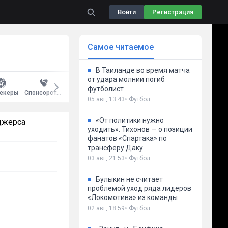
Войти
Регистрация
Самое читаемое
В Таиланде во время матча
от удара молнии погиб
футболист
екеры
Спонсорство
Киберспорт
Бокс
Волейбол
Другое
05 авг, 13:43
Футбол
«От политики нужно
джерса
уходить». Тихонов — о позиции
фанатов «Спартака» по
трансферу Даку
03 авг, 21:53
Футбол
Булыкин не считает
проблемой уход ряда лидеров
«Локомотива» из команды
02 авг, 18:59
Футбол