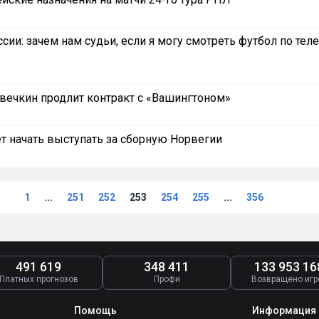
ссии: зачем нам судьи, если я могу смотреть футбол по тел
Овечкин продлит контракт с «Вашингтоном»
т начать выступать за сборную Норвегии
1
...
251
252
253
254
255
...
356
491 619
348 411
133 953 16
Платных прогнозов
Профи
Возвращено игр
Помощь
Информация