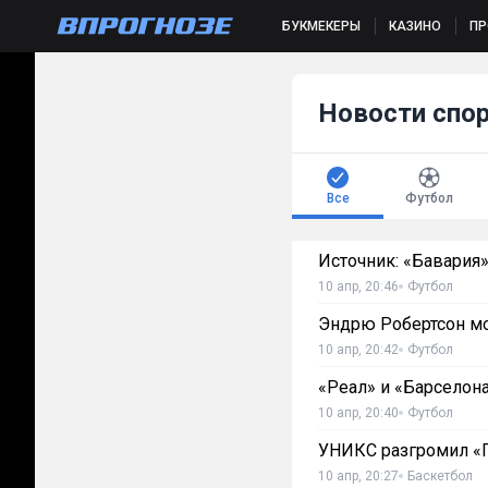
БУКМЕКЕРЫ
КАЗИНО
П
Новости спо
Все
Футбол
Источник: «Бавария
10 апр, 20:46
Футбол
Эндрю Робертсон мо
10 апр, 20:42
Футбол
«Реал» и «Барселон
10 апр, 20:40
Футбол
УНИКС разгромил «П
10 апр, 20:27
Баскетбол