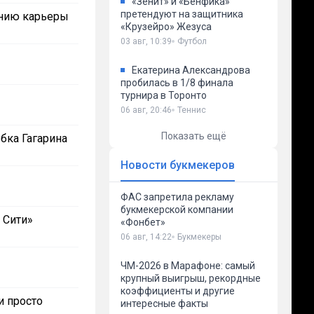
«Зенит» и «Бенфика»
претендуют на защитника
ению карьеры
«Крузейро» Жезуса
03 авг, 10:39
Футбол
Екатерина Александрова
пробилась в 1/8 финала
турнира в Торонто
06 авг, 20:46
Теннис
Показать ещё
бка Гагарина
Новости букмекеров
ФАС запретила рекламу
букмекерской компании
 Сити»
«Фонбет»
06 авг, 14:22
Букмекеры
ЧМ-2026 в Марафоне: самый
крупный выигрыш, рекордные
коэффициенты и другие
и просто
интересные факты