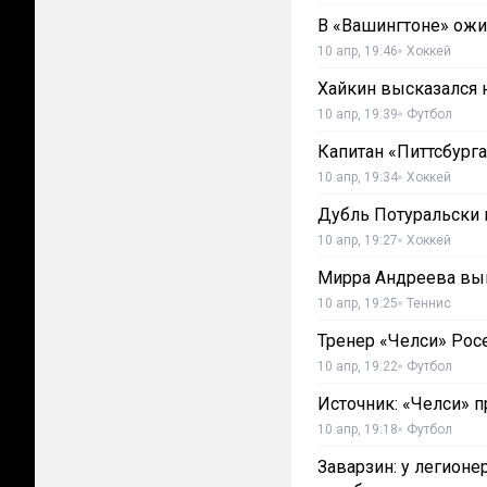
В «Вашингтоне» ож
10 апр, 19:46
Хоккей
Хайкин высказался 
10 апр, 19:39
Футбол
Капитан «Питтсбург
10 апр, 19:34
Хоккей
Дубль Потуральски 
10 апр, 19:27
Хоккей
Мирра Андреева выш
10 апр, 19:25
Теннис
Тренер «Челси» Рос
10 апр, 19:22
Футбол
Источник: «Челси» п
10 апр, 19:18
Футбол
Заварзин: у легионе