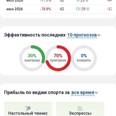
июл 2026
-71.5%
32
9
/
23
/
0
-44.7
июн 2026
-78.8%
42
13
/
29
/
0
-37.5
Эффективность последних
10 прогнозов
30%
70%
0%
выигрыши
проигрыши
возвраты
Прибыль по видам спорта за
все время
Настольный теннис
Экспрессы