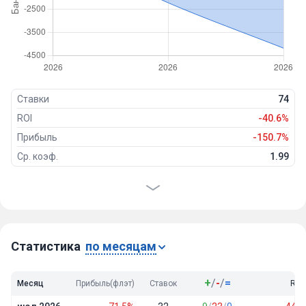
Ставки
74
ROI
-40.6%
Прибыль
-150.7%
Ср. коэф.
1.99
Проходимость
30%
Победы
22
Ничьи
0
Проигрыши
52
Статистика
по месяцам
+
/
-
/
=
Месяц
Прибыль(флэт)
Ставок
ROI