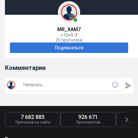
MR_XAM7
+12
=1
-7
20 прогнозов
Подписаться
Комментарии
7 682 885
926 671
4
Прогнозов на сайте
Прогнозистов
Платн