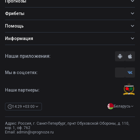
Прогнозы
Все прогнозы
Фрибеты
Топ ставок
Фрибеты
Помощь
Прогнозы на футбол
Прогнозы на теннис
Школа ставок
Информация
Прогнозы на хоккей
Вопросы и ответы
О сайте
Стратегии
Наши приложения:
Правила
Бонусы букмекеров
Комментарии
Отзывы о БК
Мы в соцсетях:
Контакты
Полная версия
Наши партнеры:
Беларусь
14:29 +03:00
Адрес: Россия, г. Санкт-Петербург, пр-кт Обуховской Обороны, д. 110,
кор. 1, оф. 762
Email:
admin@vprognoze.ru