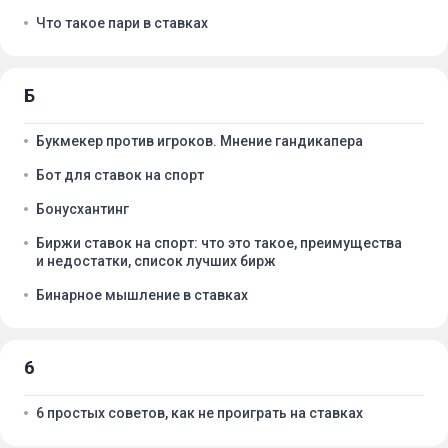
Что такое пари в ставках
Б
Букмекер против игроков. Мнение гандикапера
Бот для ставок на спорт
Бонусхантинг
Биржи ставок на спорт: что это такое, преимущества
и недостатки, список лучших бирж
Бинарное мышление в ставках
6
6 простых советов, как не проиграть на ставках