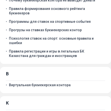
Почему букмекерская контора не выводит деньги
Правила формирования основного рейтинга
букмекеров
Программы для ставок на спортивные события
Прогрузы на ставках букмекерских контор
Психология ставок на спорт: основные правила и
ошибки
Правила регистрации и игры в легальных БК
Казахстана для граждан и иностранцев
В
Виртуальная букмекерская контора
К