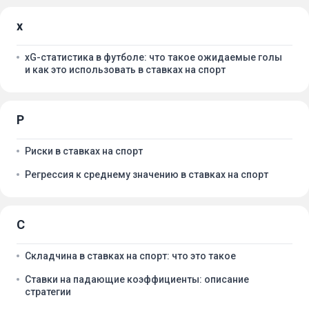
х
хG-статистика в футболе: что такое ожидаемые голы
и как это использовать в ставках на спорт
Р
Риски в ставках на спорт
Регрессия к среднему значению в ставках на спорт
С
Складчина в ставках на спорт: что это такое
Ставки на падающие коэффициенты: описание
стратегии