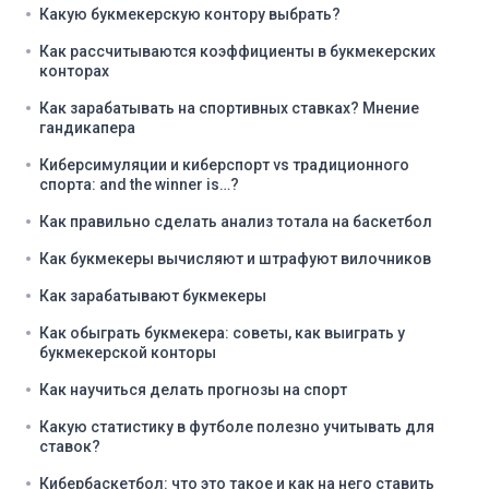
Какую букмекерскую контору выбрать?
Как рассчитываются коэффициенты в букмекерских
конторах
Как зарабатывать на спортивных ставках? Мнение
гандикапера
Киберсимуляции и киберспорт vs традиционного
спорта: and the winner is…?
Как правильно сделать анализ тотала на баскетбол
Как букмекеры вычисляют и штрафуют вилочников
Как зарабатывают букмекеры
Как обыграть букмекера: советы, как выиграть у
букмекерской конторы
Как научиться делать прогнозы на спорт
Какую статистику в футболе полезно учитывать для
ставок?
Кибербаскетбол: что это такое и как на него ставить