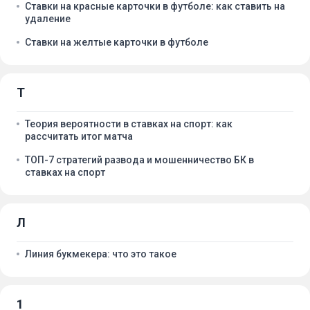
Ставки на красные карточки в футболе: как ставить на
удаление
Ставки на желтые карточки в футболе
Т
Теория вероятности в ставках на спорт: как
рассчитать итог матча
ТОП-7 стратегий развода и мошенничество БК в
ставках на спорт
Л
Линия букмекера: что это такое
1