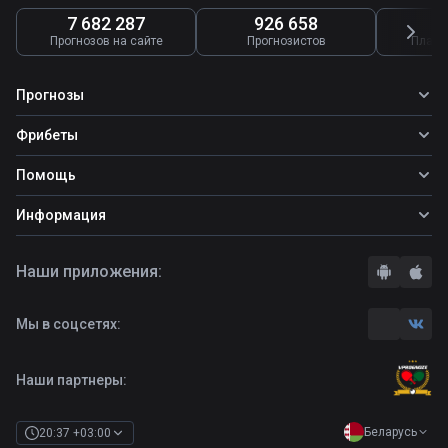
7 682 287
926 658
4
Прогнозов на сайте
Прогнозистов
Платн
Прогнозы
Все прогнозы
Фрибеты
Топ ставок
Фрибеты
Помощь
Прогнозы на футбол
Прогнозы на теннис
Школа ставок
Информация
Прогнозы на хоккей
Вопросы и ответы
О сайте
Стратегии
Наши приложения:
Правила
Бонусы букмекеров
Комментарии
Отзывы о БК
Мы в соцсетях:
Контакты
Полная версия
Наши партнеры:
Беларусь
20:37 +03:00