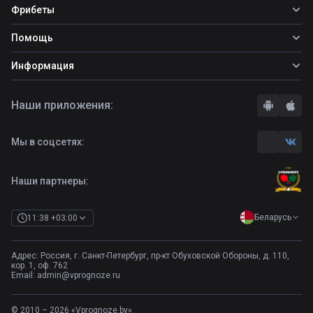
Все прогнозы
Фрибеты
Топ ставок
Фрибеты
Помощь
Прогнозы на футбол
Прогнозы на теннис
Школа ставок
Информация
Прогнозы на хоккей
Вопросы и ответы
О сайте
Стратегии
Наши приложения:
Правила
Бонусы букмекеров
Комментарии
Отзывы о БК
Мы в соцсетях:
Контакты
Полная версия
Наши партнеры:
Беларусь
11:38 +03:00
Адрес: Россия, г. Санкт-Петербург, пр-кт Обуховской Обороны, д. 110,
кор. 1, оф. 762
Email:
admin@vprognoze.ru
© 2010 – 2026 «Vprognoze.by».