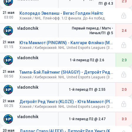
2:3
П1
@ 4.3
21 мая
Колорадо Эвеланш - Вегас Голден Найтс
03:00
Хоккей / NHL. Плей-офф. 1/2 финала. До 4-х побед.
vladonchik
Первый период / Матч -
2:4
Ничья/П1
@ 5
21 мая
Юта Маммот (PINGWIN) - Калгари Флэймз (MACHETE)
01:15
Хоккей / Киберхоккей. NHL. United Esports Leagues (3 периода по 4 минуты).
vladonchik
1-й период П2
@ 2.6
2:3
21 мая
Тампа-Бэй Лайтнинг (SHAGGY) - Детройт Ред Уингз (KLOZE)
00:50
Хоккей / Киберхоккей. NHL. United Esports Leagues (3 периода по 4 минуты).
vladonchik
1-й период П1
@ 2.55
2:0
21 мая
Детройт Ред Уингз (KLOZE) - Юта Маммот (PINGWIN)
00:25
Хоккей / Киберхоккей. NHL. United Esports Leagues (3 периода по 4 минуты).
vladonchik
1-й период П2
@ 2.47
3:3
20 мая
Даллас Старз (ALEEX) - Детройт Ред Уингз (KLOZE)