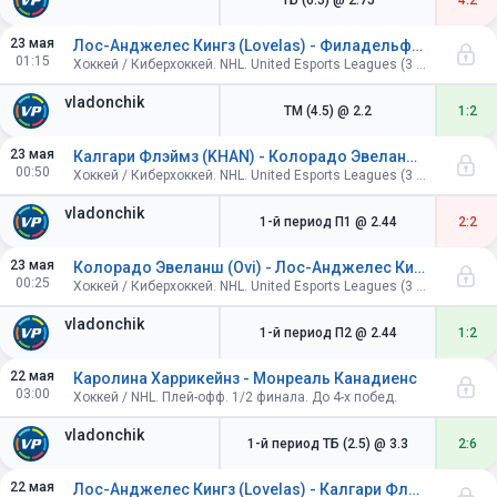
ТБ (6.5)
@ 2.75
4:2
23 мая
Лос-Анджелес Кингз (Lovelas) - Филадельфия Флайерз (Iceman)
01:15
Хоккей / Киберхоккей. NHL. United Esports Leagues (3 периода по 4 минуты).
vladonchik
ТМ (4.5)
@ 2.2
1:2
23 мая
Калгари Флэймз (KHAN) - Колорадо Эвеланш (Ovi)
00:50
Хоккей / Киберхоккей. NHL. United Esports Leagues (3 периода по 4 минуты).
vladonchik
1-й период П1
@ 2.44
2:2
23 мая
Колорадо Эвеланш (Ovi) - Лос-Анджелес Кингз (Lovelas)
00:25
Хоккей / Киберхоккей. NHL. United Esports Leagues (3 периода по 4 минуты).
vladonchik
1-й период П2
@ 2.44
1:2
22 мая
Каролина Харрикейнз - Монреаль Канадиенс
03:00
Хоккей / NHL. Плей-офф. 1/2 финала. До 4-х побед.
vladonchik
1-й период ТБ (2.5)
@ 3.3
2:6
22 мая
Лос-Анджелес Кингз (Lovelas) - Калгари Флэймз (KHAN)