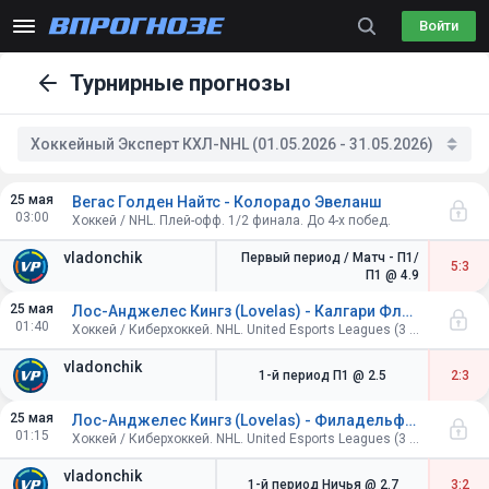
Войти
Турнирные прогнозы
Хоккейный Эксперт КХЛ-NHL (01.05.2026 - 31.05.2026)
25 мая
Вегас Голден Найтс - Колорадо Эвеланш
03:00
Хоккей / NHL. Плей-офф. 1/2 финала. До 4-х побед.
vladonchik
Первый период / Матч - П1/
5:3
П1
@ 4.9
25 мая
Лос-Анджелес Кингз (Lovelas) - Калгари Флэймз (KHAN)
01:40
Хоккей / Киберхоккей. NHL. United Esports Leagues (3 периода по 4 минуты).
vladonchik
1-й период П1
@ 2.5
2:3
25 мая
Лос-Анджелес Кингз (Lovelas) - Филадельфия Флайерз (Iceman)
01:15
Хоккей / Киберхоккей. NHL. United Esports Leagues (3 периода по 4 минуты).
vladonchik
1-й период Ничья
@ 2.7
3:2