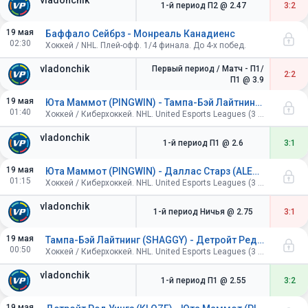
vladonchik
1-й период П2
@ 2.47
3:2
19 мая
Баффало Сейбрз - Монреаль Канадиенс
02:30
Хоккей / NHL. Плей-офф. 1/4 финала. До 4-х побед.
vladonchik
Первый период / Матч - П1/
2:2
П1
@ 3.9
19 мая
Юта Маммот (PINGWIN) - Тампа-Бэй Лайтнинг (SHAGGY)
01:40
Хоккей / Киберхоккей. NHL. United Esports Leagues (3 периода по 4 минуты).
vladonchik
1-й период П1
@ 2.6
3:1
19 мая
Юта Маммот (PINGWIN) - Даллас Старз (ALEEX)
01:15
Хоккей / Киберхоккей. NHL. United Esports Leagues (3 периода по 4 минуты).
vladonchik
1-й период Ничья
@ 2.75
3:1
19 мая
Тампа-Бэй Лайтнинг (SHAGGY) - Детройт Ред Уингз (KLOZE)
00:50
Хоккей / Киберхоккей. NHL. United Esports Leagues (3 периода по 4 минуты).
vladonchik
1-й период П1
@ 2.55
3:2
19 мая