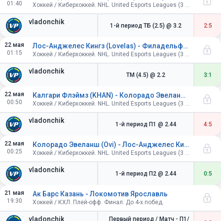
01:40
Хоккей / Киберхоккей. NHL. United Esports Leagues (3 периода по 4 минуты).
vladonchik
1-й период ТБ (2.5)
@ 3.2
2:5
22 мая
Лос-Анджелес Кингз (Lovelas) - Филадельфия Флайерз (Iceman)
01:15
Хоккей / Киберхоккей. NHL. United Esports Leagues (3 периода по 4 минуты).
vladonchik
ТМ (4.5)
@ 2.2
3:1
22 мая
Калгари Флэймз (KHAN) - Колорадо Эвеланш (Ovi)
00:50
Хоккей / Киберхоккей. NHL. United Esports Leagues (3 периода по 4 минуты).
vladonchik
1-й период П1
@ 2.44
4:5
22 мая
Колорадо Эвеланш (Ovi) - Лос-Анджелес Кингз (Lovelas)
00:25
Хоккей / Киберхоккей. NHL. United Esports Leagues (3 периода по 4 минуты).
vladonchik
1-й период П2
@ 2.44
0:5
21 мая
Ак Барс Казань - Локомотив Ярославль
19:30
Хоккей / КХЛ. Плей-офф. Финал. До 4-х побед.
vladonchik
Первый период / Матч - П1/