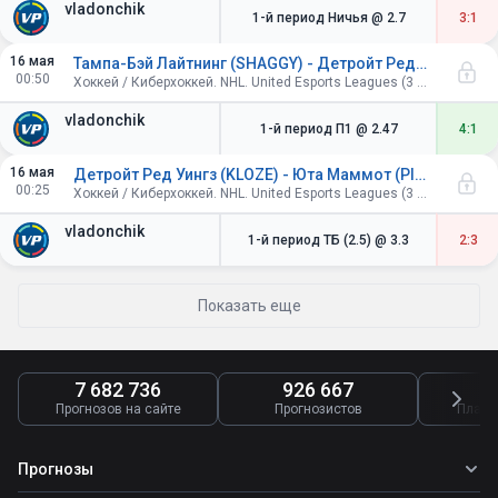
vladonchik
1-й период Ничья
@ 2.7
3:1
16 мая
Тампа-Бэй Лайтнинг (SHAGGY) - Детройт Ред Уингз (KLOZE)
00:50
Хоккей / Киберхоккей. NHL. United Esports Leagues (3 периода по 4 минуты).
vladonchik
1-й период П1
@ 2.47
4:1
16 мая
Детройт Ред Уингз (KLOZE) - Юта Маммот (PINGWIN)
00:25
Хоккей / Киберхоккей. NHL. United Esports Leagues (3 периода по 4 минуты).
vladonchik
1-й период ТБ (2.5)
@ 3.3
2:3
Показать еще
7 682 736
926 667
4
Прогнозов на сайте
Прогнозистов
Платн
Прогнозы