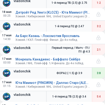
vladonchik
1-й период ТБ (2.5)
@ 2.75
1:2
18 мая
Детройт Ред Уингз (KLOZE) - Юта Маммот (PINGWIN)
00:25
Хоккей / Киберхоккей. NHL. United Esports Leagues (3 периода по 4 минуты).
vladonchik
1-й период П2
@ 2.47
3:2
17 мая
Ак Барс Казань - Локомотив Ярославль
14:30
Хоккей / КХЛ. Плей-офф. Финал. До 4-х побед.
vladonchik
Первый период / Матч - П1/
2:1
П1
@ 4.3
17 мая
Монреаль Канадиенс - Баффало Сейбрз
03:00
Хоккей / NHL. Плей-офф. 1/4 финала. До 4-х побед.
vladonchik
ФОРА2 (-1.5)
@ 3.9
3:8
17 мая
Юта Маммот (PINGWIN) - Даллас Старз (ALEEX)
01:15
Хоккей / Киберхоккей. NHL. United Esports Leagues (3 периода по 4 минуты).
vladonchik
1-й период ТБ (2.5)
@ 3.4
5:4