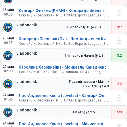
25 мая
Калгари Флэймз (KHAN) - Колорадо Эвеланш (Ovi)
00:50
Хоккей / Киберхоккей. NHL. United Esports Leagues (3 периода по 4 минуты).
vladonchik
1-й период П1
@ 2.34
3:7
25 мая
Колорадо Эвеланш (Ovi) - Лос-Анджелес Кингз (Lovelas)
00:25
Хоккей / Киберхоккей. NHL. United Esports Leagues (3 периода по 4 минуты).
vladonchik
1-й период Ничья
@ 2.8
3:2
24 мая
Каролина Харрикейнз - Монреаль Канадиенс
02:00
Хоккей / NHL. Плей-офф. 1/2 финала. До 4-х побед.
vladonchik
Первый период / Матч -
2:2
Ничья/П1
@ 4.8
24 мая
Лос-Анджелес Кингз (Lovelas) - Калгари Флэймз (KHAN)
01:40
Хоккей / Киберхоккей. NHL. United Esports Leagues (3 периода по 4 минуты).
vladonchik
ТМ (4.5)
@ 2.5
5:3
24 мая
Лос-Анджелес Кингз (Lovelas) - Миннесота Уайлд (MACHETE)