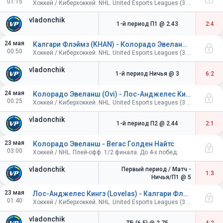
01:15
Хоккей / Киберхоккей. NHL. United Esports Leagues (3 периода по 4 минуты).
vladonchik
1-й период П1
@ 2.43
2:4
24 мая
Калгари Флэймз (KHAN) - Колорадо Эвеланш (Ovi)
00:50
Хоккей / Киберхоккей. NHL. United Esports Leagues (3 периода по 4 минуты).
vladonchik
1-й период Ничья
@ 3
6:2
24 мая
Колорадо Эвеланш (Ovi) - Лос-Анджелес Кингз (Lovelas)
00:25
Хоккей / Киберхоккей. NHL. United Esports Leagues (3 периода по 4 минуты).
vladonchik
1-й период П2
@ 2.44
2:1
23 мая
Колорадо Эвеланш - Вегас Голден Найтс
03:00
Хоккей / NHL. Плей-офф. 1/2 финала. До 4-х побед.
vladonchik
Первый период / Матч -
1:3
Ничья/П1
@ 5
23 мая
Лос-Анджелес Кингз (Lovelas) - Калгари Флэймз (KHAN)
01:40
Хоккей / Киберхоккей. NHL. United Esports Leagues (3 периода по 4 минуты).
vladonchik