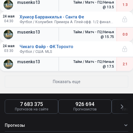
musenko13
Тайм / Матч - П2/Ничья
1:3
@ 13.5
24 мая
Хуниор Барранкилья - Санта Фе
04:30
Футбол / Колумбия. Примера A. Плей-офф. 1/2 финала. Ответные матчи
musenko13
Тайм / Матч - П2/Ничья
0:0
@ 15.75
24 мая
Чикаго Файр - ФК Торонто
03:30
Футбол / США. MLS
musenko13
Тайм / Матч - П2/Ничья
2:1
@ 17.5
Показать еще
7 683 375
926 694
4
Прогнозов на сайте
Прогнозистов
Платн
Прогнозы