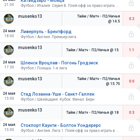
Катандзаро - Монца
21:00
Футбол / Италия. Серия B. Плей-офф за право играть в Серии A. Финал. Первый матч
musenko13
Тайм / Матч - П2/Ничья
0:2
@ 14.5
24 мая
Ливерпуль - Брентфорд
18:00
Футбол / Англия. Премьер-лига
musenko13
Тайм / Матч - П2/Ничья
@ 15
1:1
24 мая
Шленск Вроцлав - Погонь Гродзиск
17:30
Футбол / Польша. 1-я лига
musenko13
Тайм / Матч - П2/Ничья
0:0
@ 15.75
24 мая
Стад Лозанна-Уши - Санкт-Галлен
15:00
Футбол / Швейцария. Кубок. Финал. Берн
musenko13
Тайм / Матч - П2/Ничья
@ 18
0:3
24 мая
Стокпорт Каунти - Болтон Уондерерс
15:00
Футбол / Англия. Лига 1. Плей-офф за право играть в Чемпион-лиге. Финал. Лондон