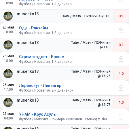
18:00
Футбол / Норвегия. 1-й дивизион
musenko13
Тайм / Матч - П2/Ничья
@ 15
3:1
25 мая
Одд - Ранхейм
18:00
Футбол / Норвегия. 1-й дивизион
musenko13
Тайм / Матч - П2/Ничья
3:1
@ 14.5
25 мая
Стремсгодсет - Брюне
18:00
Футбол / Норвегия. 1-й дивизион
musenko13
Тайм / Матч - П2/Ничья
1:0
@ 16.25
25 мая
Леренскуг - Левангер
17:00
Футбол / Норвегия. 2-й дивизион
musenko13
Тайм / Матч - П2/Ничья
1:0
@ 13.75
25 мая
УНАМ - Крус Асуль
04:00
Футбол / Мексика. Примера Дивизион. Плей-офф. Финал. Ответный матч