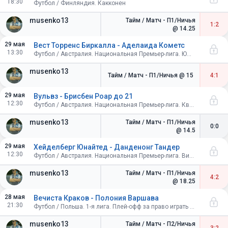
18:30
Футбол / Финляндия. Какконен
musenko13
Тайм / Матч - П1/Ничья
1:2
@ 14.25
29 мая
Вест Торренс Биркалла - Аделаида Кометс
13:30
Футбол / Австралия. Национальная Премьер-лига. Южная Австралия
musenko13
Тайм / Матч - П1/Ничья
@ 15
4:1
29 мая
Вульвз - Брисбен Роар до 21
12:30
Футбол / Австралия. Национальная Премьер-лига. Квинсленд
musenko13
Тайм / Матч - П1/Ничья
0:0
@ 14.5
29 мая
Хейделберг Юнайтед - Данденонг Тандер
12:30
Футбол / Австралия. Национальная Премьер-лига. Виктория
musenko13
Тайм / Матч - П1/Ничья
4:2
@ 18.25
28 мая
Вечиста Краков - Полония Варшава
21:30
Футбол / Польша. 1-я лига. Плей-офф за право играть в Экстракласа. 1/2 финала
musenko13
Тайм / Матч - П2/Ничья