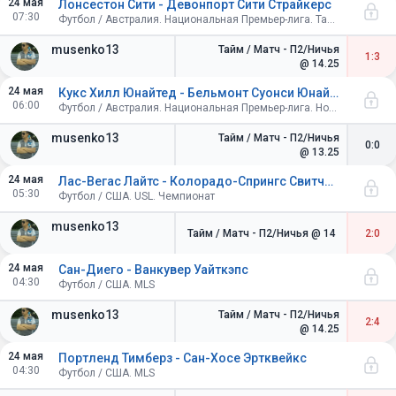
24 мая
Лонсестон Сити - Девонпорт Сити Страйкерс
07:30
Футбол / Австралия. Национальная Премьер-лига. Тасмания
musenko13
Тайм / Матч - П2/Ничья
1:3
@ 14.25
24 мая
Кукс Хилл Юнайтед - Бельмонт Суонси Юнайтед
06:00
Футбол / Австралия. Национальная Премьер-лига. Новый Южный Уэльс. Север
musenko13
Тайм / Матч - П2/Ничья
0:0
@ 13.25
24 мая
Лас-Вегас Лайтс - Колорадо-Спрингс Свитчбэкс
05:30
Футбол / США. USL. Чемпионат
musenko13
Тайм / Матч - П2/Ничья
@ 14
2:0
24 мая
Сан-Диего - Ванкувер Уайткэпс
04:30
Футбол / США. MLS
musenko13
Тайм / Матч - П2/Ничья
2:4
@ 14.25
24 мая
Портленд Тимберз - Сан-Хосе Эртквейкс
04:30
Футбол / США. MLS