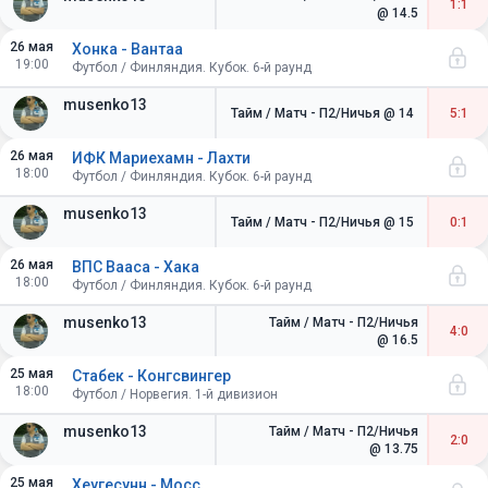
1:1
@ 14.5
26 мая
Хонка - Вантаа
19:00
Футбол / Финляндия. Кубок. 6-й раунд
musenko13
Тайм / Матч - П2/Ничья
@ 14
5:1
26 мая
ИФК Мариехамн - Лахти
18:00
Футбол / Финляндия. Кубок. 6-й раунд
musenko13
Тайм / Матч - П2/Ничья
@ 15
0:1
26 мая
ВПС Вааса - Хака
18:00
Футбол / Финляндия. Кубок. 6-й раунд
musenko13
Тайм / Матч - П2/Ничья
4:0
@ 16.5
25 мая
Стабек - Конгсвингер
18:00
Футбол / Норвегия. 1-й дивизион
musenko13
Тайм / Матч - П2/Ничья
2:0
@ 13.75
25 мая
Хеугесунн - Мосс