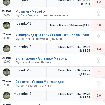
musenko13
Тайм / Матч - П2/Ничья
1:2
@ 14.5
25 мая
Мотагуа - Марафон
02:00
Футбол / Гондурас. Национальная лига
musenko13
Тайм / Матч - П2/Ничья
@ 15
0:0
25 мая
Универсидад Католика Сантьяго - Коло Коло
01:00
Футбол / Чили. Примера Дивизион
musenko13
Тайм / Матч - П2/Ничья
1:2
@ 14.25
24 мая
Вильярреал - Атлетико Мадрид
22:00
Футбол / Испания. Ла Лига
musenko13
Тайм / Матч - П2/Ничья
5:1
@ 13.75
24 мая
Серрито - Уракан Монтевидео
21:00
Футбол / Уругвай. Сегунда
musenko13
Тайм / Матч - П2/Ничья
2:0
@ 14.25
24 мая