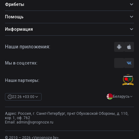
Все прогнозы
Фрибеты
Топ ставок
Фрибеты
Помощь
Прогнозы на футбол
Прогнозы на теннис
Школа ставок
Информация
Прогнозы на хоккей
Вопросы и ответы
О сайте
Стратегии
Наши приложения:
Правила
Бонусы букмекеров
Комментарии
Отзывы о БК
Мы в соцсетях:
Контакты
Полная версия
Наши партнеры:
Беларусь
22:26 +03:00
Адрес: Россия, г. Санкт-Петербург, пр-кт Обуховской Обороны, д. 110,
кор. 1, оф. 762
Email:
admin@vprognoze.ru
© 2010 – 2026 «Vprognoze.by».