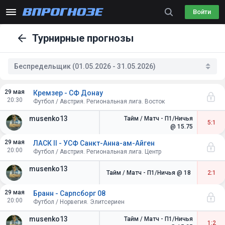
Войти
Турнирные прогнозы
Беспредельщик (01.05.2026 - 31.05.2026)
29 мая
Кремзер - СФ Донау
20:30
Футбол / Австрия. Региональная лига. Восток
musenko13
Тайм / Матч - П1/Ничья
5:1
@ 15.75
29 мая
ЛАСК II - УСФ Санкт-Анна-ам-Айген
20:00
Футбол / Австрия. Региональная лига. Центр
musenko13
Тайм / Матч - П1/Ничья
@ 18
2:1
29 мая
Бранн - Сарпсборг 08
20:00
Футбол / Норвегия. Элитсериен
musenko13
Тайм / Матч - П1/Ничья
1:2