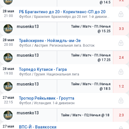
3:2
@ 14.5
28 мая
РБ Брагантино до 20 - Коринтианс-СП до 20
21:00
Футбол / Бразилия. Бразилейро до 20 лет. 1-й дивизион
musenko13
Тайм / Матч - П1/Ничья
3:3
@ 15.25
28 мая
Трайскирхен - Нойзидль-ам-Зе
20:00
Футбол / Австрия. Региональная лига. Восток
musenko13
Тайм / Матч - П1/Ничья
2:4
@ 17.25
28 мая
Торпедо Кутаиси - Гагра
19:00
Футбол / Грузия. Национальная лига
musenko13
Тайм / Матч - П1/Ничья
1:2
@ 18.5
27 мая
Тротюр Рейкьявик - Гроутта
22:15
Футбол / Исландия. 1-й дивизион
musenko13
Тайм / Матч - П2/Ничья
@ 18
2:3
27 мая
ВПС-Й - Вааякоски