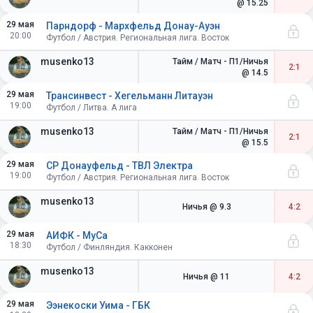
@ 15.25
29 мая
Парндорф - Мархфельд Донау-Ауэн
20:00
Футбол / Австрия. Региональная лига. Восток
musenko13
Тайм / Матч - П1/Ничья
2:1
@ 14.5
29 мая
Трансинвест - Хегельманн Литауэн
19:00
Футбол / Литва. А лига
musenko13
Тайм / Матч - П1/Ничья
2:1
@ 15.5
29 мая
СР Донауфельд - ТВЛ Электра
19:00
Футбол / Австрия. Региональная лига. Восток
musenko13
Ничья
@ 9.3
4:2
29 мая
АИФК - МуСа
18:30
Футбол / Финляндия. Какконен
musenko13
Ничья
@ 11
4:2
29 мая
Ээнекоски Уима - ГБК