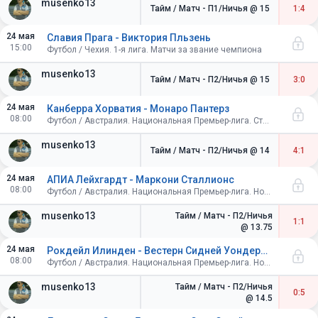
musenko13
Тайм / Матч - П1/Ничья
@ 15
1:4
24 мая
Славия Прага - Виктория Пльзень
15:00
Футбол / Чехия. 1-я лига. Матчи за звание чемпиона
musenko13
Тайм / Матч - П2/Ничья
@ 15
3:0
24 мая
Канберра Хорватия - Монаро Пантерз
08:00
Футбол / Австралия. Национальная Премьер-лига. Столичная территория
musenko13
Тайм / Матч - П2/Ничья
@ 14
4:1
24 мая
АПИА Лейхгардт - Маркони Сталлионс
08:00
Футбол / Австралия. Национальная Премьер-лига. Новый Южный Уэльс
musenko13
Тайм / Матч - П2/Ничья
1:1
@ 13.75
24 мая
Рокдейл Илинден - Вестерн Сидней Уондерерз до 21
08:00
Футбол / Австралия. Национальная Премьер-лига. Новый Южный Уэльс
musenko13
Тайм / Матч - П2/Ничья
0:5
@ 14.5