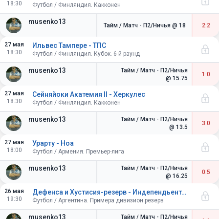
18:30
Футбол / Финляндия. Какконен
musenko13
Тайм / Матч - П2/Ничья
@ 18
2:2
27 мая
Ильвес Тампере - ТПС
18:30
Футбол / Финляндия. Кубок. 6-й раунд
musenko13
Тайм / Матч - П2/Ничья
1:0
@ 15.75
27 мая
Сейняйоки Акатемия II - Херкулес
18:30
Футбол / Финляндия. Какконен
musenko13
Тайм / Матч - П2/Ничья
3:0
@ 13.5
27 мая
Урарту - Ноа
18:00
Футбол / Армения. Премьер-лига
musenko13
Тайм / Матч - П2/Ничья
0:5
@ 16.25
26 мая
Дефенса и Хустисия-резерв - Индепендьенте Авельянеда-резерв
19:30
Футбол / Аргентина. Примера дивизион резерв
musenko13
Тайм / Матч - П2/Ничья