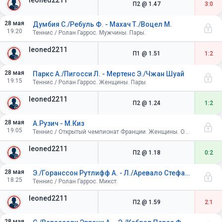
leoned2211
П2
@ 1.47
3:0
28 мая
Думбия С./Ребуль Ф. - Махач Т./Воцел М.
19:20
Теннис / Ролан Гаррос. Мужчины. Пары.
leoned2211
П1
@ 1.51
1:2
28 мая
Паркс А./Пигосси Л. - Мертенс Э./Чжан Шуай
19:15
Теннис / Ролан Гаррос. Женщины. Пары.
leoned2211
П2
@ 1.24
1:2
28 мая
А.Рузич - М.Киз
19:05
Теннис / Открытый чемпионат Франции. Женщины. Одиночный разряд. 1/32 финала
leoned2211
П2
@ 1.18
0:2
28 мая
Э./Горанссон Рутлифф А. - Л./Аревало Стефани М.
18:25
Теннис / Ролан Гаррос. Микст.
leoned2211
П2
@ 1.59
2:1
28 мая