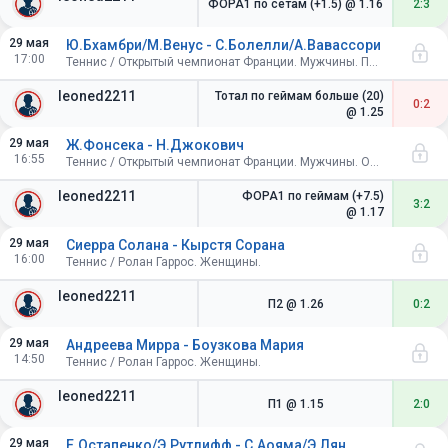
ФОРА1 по сетам (+1.5)
@ 1.16
2:3
29 мая
Ю.Бхамбри/М.Венус - С.Болелли/А.Вавассори
17:00
Теннис / Открытый чемпионат Франции. Мужчины. Пары. 1/16 финала
leoned2211
Тотал по геймам больше (20)
0:2
@ 1.25
29 мая
Ж.Фонсека - Н.Джокович
16:55
Теннис / Открытый чемпионат Франции. Мужчины. Одиночный разряд. 1/16 финала
leoned2211
ФОРА1 по геймам (+7.5)
3:2
@ 1.17
29 мая
Сиерра Солана - Кырстя Сорана
16:00
Теннис / Ролан Гаррос. Женщины.
leoned2211
П2
@ 1.26
0:2
29 мая
Андреева Мирра - Боузкова Мария
14:50
Теннис / Ролан Гаррос. Женщины.
leoned2211
П1
@ 1.15
2:0
29 мая
Е.Остапенко/Э.Рутлифф - С.Аояма/Э.Лян