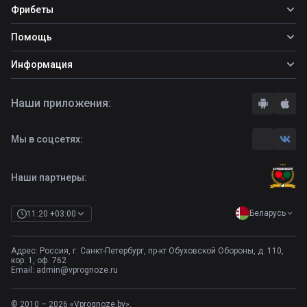
Все прогнозы
Фрибеты
Топ ставок
Фрибеты
Помощь
Прогнозы на футбол
Прогнозы на теннис
Школа ставок
Информация
Прогнозы на хоккей
Вопросы и ответы
О сайте
Стратегии
Наши приложения:
Правила
Бонусы букмекеров
Комментарии
Отзывы о БК
Мы в соцсетях:
Контакты
Полная версия
Наши партнеры:
Беларусь
11:20 +03:00
Адрес: Россия, г. Санкт-Петербург, пр-кт Обуховской Обороны, д. 110,
кор. 1, оф. 762
Email:
admin@vprognoze.ru
© 2010 – 2026 «Vprognoze.by».