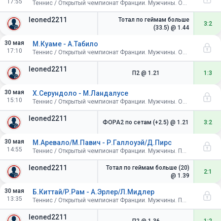
17:55
Теннис / Открытый чемпионат Франции. Мужчины. Одиночный разряд. 1/16 финала
leoned2211
Тотал по геймам больше
3:2
(33.5)
@ 1.44
30 мая
М.Куаме - А.Табило
17:10
Теннис / Открытый чемпионат Франции. Мужчины. Одиночный разряд. 1/16 финала
leoned2211
П2
@ 1.21
1:3
30 мая
Х.Серундоло - М.Ландалусе
15:10
Теннис / Открытый чемпионат Франции. Мужчины. Одиночный разряд. 1/16 финала
leoned2211
ФОРА2 по сетам (+2.5)
@ 1.21
3:2
30 мая
М.Аревало/М.Павич - Р.Галлоуэй/Д.Пирс
14:55
Теннис / Открытый чемпионат Франции. Мужчины. Пары. 1/16 финала
leoned2211
Тотал по геймам больше (20)
2:1
@ 1.39
30 мая
Б.Киттай/Р.Рам - А.Эрлер/Л.Мидлер
13:35
Теннис / Открытый чемпионат Франции. Мужчины. Пары. 1/16 финала
leoned2211