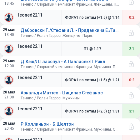
13:45
Теннис / Открытый чемпионат Франции. Женщины. Пары. 1/16 финала
leoned2211
ФОРА1 по сетам (+1.5)
@ 1.14
0:2
29 мая
Дабровски Г./Стефани Л. - Приданкина Е./Тан Цяньхуэй
13:40
Теннис / Ролан Гаррос. Женщины. Пары.
leoned2211
П1
@ 1.17
2:1
29 мая
Д.Кэш/Л.Гласспул - А.Павласек/П.Рикл
12:00
Теннис / Открытый чемпионат Франции. Мужчины. Пары. 1/16 финала
leoned2211
ФОРА1 по сетам (+1.5)
@ 1.21
0:2
28 мая
Арнальди Маттео - Циципас Стефанос
21:00
Теннис / Ролан Гаррос. Мужчины.
leoned2211
ФОРА1 по сетам (+2.5)
@ 1.31
3:1
28 мая
Р.Коллиньон - Б.Шелтон
20:45
Теннис / Открытый чемпионат Франции. Мужчины. Одиночный разряд. 1/32 финала