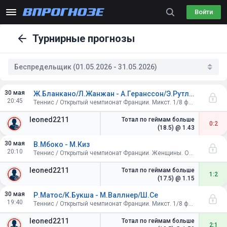
Войти
Турнирные прогнозы
Беспредельщик (01.05.2026 - 31.05.2026)
30 мая
Ж.Бланкано/Л.Жанжан - А.Геранссон/Э.Рутлифф
20:45
Теннис / Открытый чемпионат Франции. Микст. 1/8 финала
leoned2211
Тотал по геймам больше
0:2
(18.5)
@ 1.43
30 мая
В.Мбоко - М.Киз
20:10
Теннис / Открытый чемпионат Франции. Женщины. Одиночный разряд. 1/16 финала
leoned2211
Тотал по геймам больше
1:2
(17.5)
@ 1.15
30 мая
Р.Матос/К.Букша - М.Валлнер/Ш.Се
19:40
Теннис / Открытый чемпионат Франции. Микст. 1/8 финала
leoned2211
Тотал по геймам больше
2:1