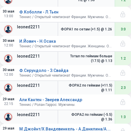
П2
@ 1.36
1:2
30 мая
Ф.Коболли - Л.Тьен
13:00
Теннис / Открытый чемпионат Франции. Мужчины. Одиночный разряд. 1/16 финала
leoned2211
ФОРА1 по сетам (+1.5)
@ 1.26
3:0
30 мая
И.Йович - Н.Осака
12:00
Теннис / Открытый чемпионат Франции. Женщины. Одиночный разряд. 1/16 финала
leoned2211
Тотал по геймам больше
1:2
(17.5)
@ 1.13
30 мая
Ф.Серундоло - З.Свайда
12:00
Теннис / Открытый чемпионат Франции. Мужчины. Одиночный разряд. 1/16 финала
leoned2211
ФОРА2 по геймам (+11.5)
2:3
@ 1.11
29 мая
Али Кантен - Зверев Александр
22:15
Теннис / Ролан Гаррос. Мужчины.
leoned2211
ФОРА2 по геймам (-5.5)
1:3
@ 1.36
29 мая
М.Джойнт/Х.Вандевинкель - А.Данилина/А.Крунич