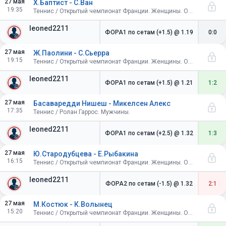
27 мая
Х.Баптист - С.Ван
19:35
Теннис / Открытый чемпионат Франции. Женщины. Одиночный разряд. 1/32 финала
leoned2211
ФОРА1 по сетам (+1.5)
@ 1.19
0:0
27 мая
Ж.Паолини - С.Сьерра
19:15
Теннис / Открытый чемпионат Франции. Женщины. Одиночный разряд. 1/32 финала
leoned2211
ФОРА1 по сетам (+1.5)
@ 1.21
1:2
27 мая
Басаваредди Нишеш - Микелсен Алекс
17:35
Теннис / Ролан Гаррос. Мужчины.
leoned2211
ФОРА1 по сетам (+2.5)
@ 1.32
1:3
27 мая
Ю.Стародубцева - Е.Рыбакина
16:15
Теннис / Открытый чемпионат Франции. Женщины. Одиночный разряд. 1/32 финала
leoned2211
ФОРА2 по сетам (-1.5)
@ 1.32
2:1
27 мая
М.Костюк - К.Волынец
15:20
Теннис / Открытый чемпионат Франции. Женщины. Одиночный разряд. 1/32 финала