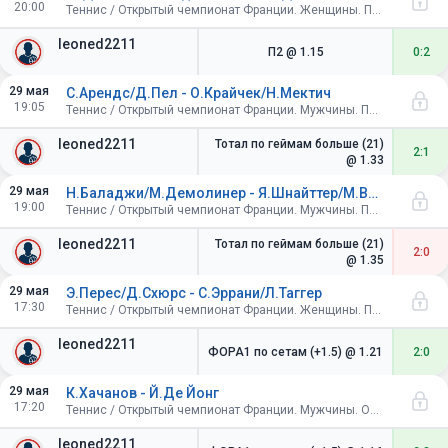
20:00
Теннис / Открытый чемпионат Франции. Женщины. Пары. 1/16 финала
leoned2211
П2
@ 1.15
0:2
29 мая
С.Арендс/Д.Пел - О.Крайчек/Н.Мектич
19:05
Теннис / Открытый чемпионат Франции. Мужчины. Пары. 1/16 финала
leoned2211
Тотал по геймам больше (21)
2:1
@ 1.33
29 мая
Н.Баладжи/М.Демолинер - Я.Шнайттер/М.Валлнер
19:00
Теннис / Открытый чемпионат Франции. Мужчины. Пары. 1/16 финала
leoned2211
Тотал по геймам больше (21)
2:0
@ 1.35
29 мая
Э.Перес/Д.Схюрс - С.Эррани/Л.Таггер
17:30
Теннис / Открытый чемпионат Франции. Женщины. Пары. 1/16 финала
leoned2211
ФОРА1 по сетам (+1.5)
@ 1.21
2:0
29 мая
К.Хачанов - Й.Де Йонг
17:20
Теннис / Открытый чемпионат Франции. Мужчины. Одиночный разряд. 1/16 финала
leoned2211