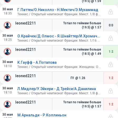
(19.5)
@ 1.59
30 мая
Г.Паттен/О.Николлз - Н.Мектич/Э.Мухаммад
18:35
Теннис / Открытый чемпионат Франции. Микст. 1/8 финала
leoned2211
Тотал по геймам больше
0:0
(19.5)
@ 1.57
30 мая
О.Крайчек/Д.Олмос - Я.Шнайттер/И.Хромачева
18:25
Теннис / Открытый чемпионат Франции. Микст. 1/16 финала
leoned2211
Тотал по геймам больше
1:2
(18.5)
@ 1.49
30 мая
К.Гауфф - А.Потапова
18:10
Теннис / Открытый чемпионат Франции. Женщины. Одиночный разряд. 1/16 финала
leoned2211
П1
@ 1.26
1:2
30 мая
Л.Мидлер/У.Эйкери - Д.Трейси/А.Данилина
18:10
Теннис / Открытый чемпионат Франции. Микст. 1/8 финала
leoned2211
Тотал по геймам больше
1:2
(19.5)
@ 1.57
30 мая
М.Арнальди - Р.Коллиньон