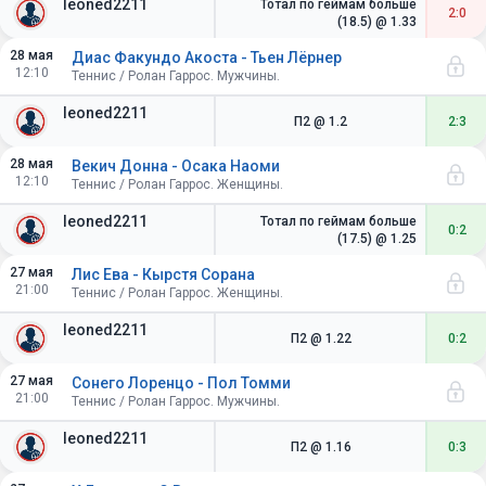
leoned2211
Тотал по геймам больше
2:0
(18.5)
@ 1.33
28 мая
Диас Факундо Акоста - Тьен Лёрнер
12:10
Теннис / Ролан Гаррос. Мужчины.
leoned2211
П2
@ 1.2
2:3
28 мая
Векич Донна - Осака Наоми
12:10
Теннис / Ролан Гаррос. Женщины.
leoned2211
Тотал по геймам больше
0:2
(17.5)
@ 1.25
27 мая
Лис Ева - Кырстя Сорана
21:00
Теннис / Ролан Гаррос. Женщины.
leoned2211
П2
@ 1.22
0:2
27 мая
Сонего Лоренцо - Пол Томми
21:00
Теннис / Ролан Гаррос. Мужчины.
leoned2211
П2
@ 1.16
0:3