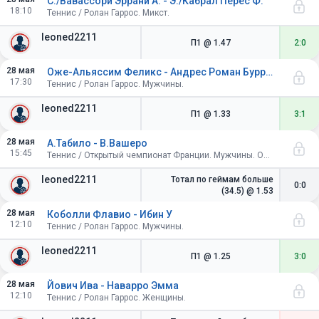
С./Вавассори Эррани А. - Э./Кабрал Перес Ф.
18:10
Теннис / Ролан Гаррос. Микст.
leoned2211
П1
@ 1.47
2:0
28 мая
Оже-Альяссим Феликс - Андрес Роман Бурручага
17:30
Теннис / Ролан Гаррос. Мужчины.
leoned2211
П1
@ 1.33
3:1
28 мая
А.Табило - В.Вашеро
15:45
Теннис / Открытый чемпионат Франции. Мужчины. Одиночный разряд. 1/32 финала
leoned2211
Тотал по геймам больше
0:0
(34.5)
@ 1.53
28 мая
Коболли Флавио - Ибин У
12:10
Теннис / Ролан Гаррос. Мужчины.
leoned2211
П1
@ 1.25
3:0
28 мая
Йович Ива - Наварро Эмма
12:10
Теннис / Ролан Гаррос. Женщины.