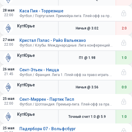
28 мая
Каса Пия - Торреэнше
22:00
Футбол / Португалия. Примейра-лига. Плей-офф за право играть в Примейра-лиге. Ответный матч
КутЮрье
Ничья
@ 3.02
2:0
27 мая
Кристал Пэлас - Райо Вальекано
22:00
Футбол / Клубы. Международные. Лига конференций УЕФА. Плей-офф. Финал. Лейпциг
КутЮрье
П1
@ 1.98
1:0
26 мая
Сент-Этьен - Ницца
21:45
Футбол / Франция. Лига 1. Плей-офф за право играть в лиге 1. Финал. Первый матч
КутЮрье
Ничья
@ 3.56
0:0
25 мая
Сент-Миррен - Партик Тисл
22:00
Футбол / Шотландия. Премьер-лига. Плей-офф за право играть в Премьер-лиге. Финал. Ответный матч
КутЮрье
Точный счет 1:0
@ 5.9
1:0
25 мая
Падерборн 07 - Вольфсбург