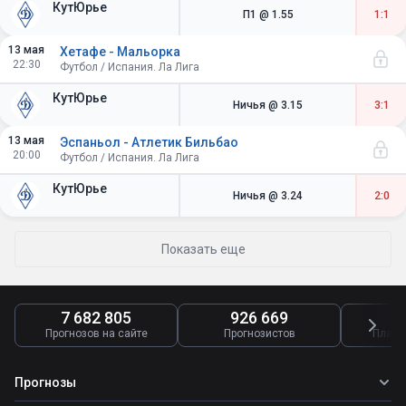
КутЮрье
П1
@ 1.55
1:1
13 мая
Хетафе - Мальорка
22:30
Футбол / Испания. Ла Лига
КутЮрье
Ничья
@ 3.15
3:1
13 мая
Эспаньол - Атлетик Бильбао
20:00
Футбол / Испания. Ла Лига
КутЮрье
Ничья
@ 3.24
2:0
Показать еще
7 682 805
926 669
4
Прогнозов на сайте
Прогнозистов
Платн
Прогнозы