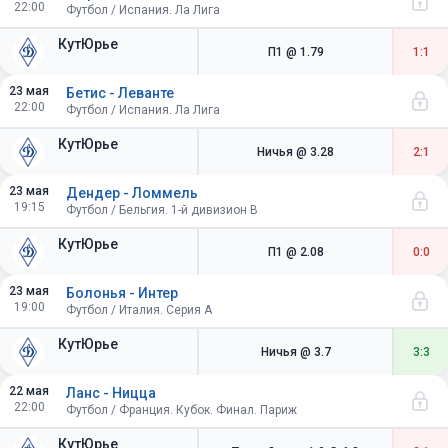
22:00
Футбол / Испания. Ла Лига
КутЮрье
П1
@ 1.79
1:1
23 мая
Бетис - Леванте
22:00
Футбол / Испания. Ла Лига
КутЮрье
Ничья
@ 3.28
2:1
23 мая
Дендер - Ломмель
19:15
Футбол / Бельгия. 1-й дивизион B
КутЮрье
П1
@ 2.08
0:0
23 мая
Болонья - Интер
19:00
Футбол / Италия. Серия A
КутЮрье
Ничья
@ 3.7
3:3
22 мая
Ланс - Ницца
22:00
Футбол / Франция. Кубок. Финал. Париж
КутЮрье