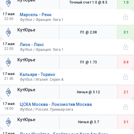
КутЮрье
Точный счет 1:0
@ 8.5
1:0
17 мая
Марсель - Ренн
22:00
Футбол / Франция. Лига 1
КутЮрье
П1
@ 2.08
3:1
17 мая
Лион - Ланс
22:00
Футбол / Франция. Лига 1
КутЮрье
П1
@ 1.73
0:4
17 мая
Кальяри - Торино
21:45
Футбол / Италия. Серия A
КутЮрье
Ничья
@ 3.12
2:1
17 мая
ЦСКА Москва - Локомотив Москва
18:00
Футбол / Россия. Премьер-лига
КутЮрье
Ничья
@ 3.7
3:1
17 мая