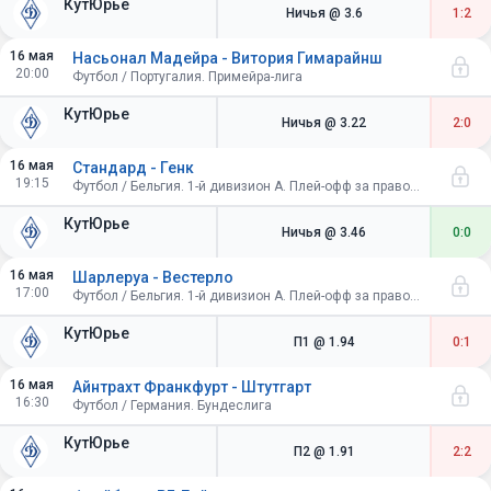
КутЮрье
Ничья
@ 3.6
1:2
16 мая
Насьонал Мадейра - Витория Гимарайнш
20:00
Футбол / Португалия. Примейра-лига
КутЮрье
Ничья
@ 3.22
2:0
16 мая
Стандард - Генк
19:15
Футбол / Бельгия. 1-й дивизион A. Плей-офф за право играть в Лиге конференций УЕФА
КутЮрье
Ничья
@ 3.46
0:0
16 мая
Шарлеруа - Вестерло
17:00
Футбол / Бельгия. 1-й дивизион A. Плей-офф за право играть в Лиге конференций УЕФА
КутЮрье
П1
@ 1.94
0:1
16 мая
Айнтрахт Франкфурт - Штутгарт
16:30
Футбол / Германия. Бундеслига
КутЮрье
П2
@ 1.91
2:2