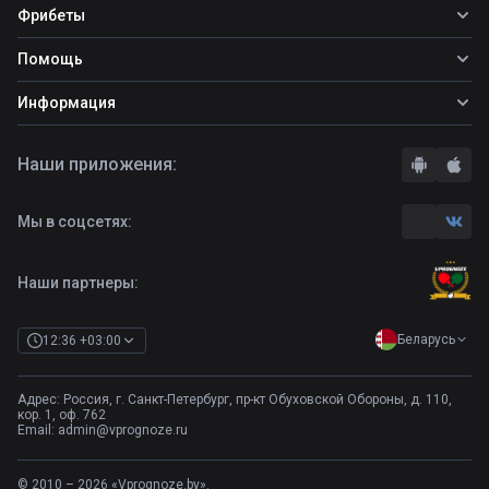
Все прогнозы
Фрибеты
Топ ставок
Фрибеты
Помощь
Прогнозы на футбол
Прогнозы на теннис
Школа ставок
Информация
Прогнозы на хоккей
Вопросы и ответы
О сайте
Стратегии
Наши приложения:
Правила
Бонусы букмекеров
Комментарии
Отзывы о БК
Мы в соцсетях:
Контакты
Полная версия
Наши партнеры:
Беларусь
12:36 +03:00
Адрес: Россия, г. Санкт-Петербург, пр-кт Обуховской Обороны, д. 110,
кор. 1, оф. 762
Email:
admin@vprognoze.ru
© 2010 – 2026 «Vprognoze.by».