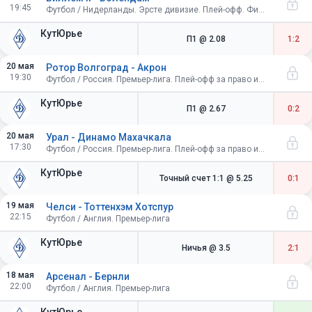
19:45
Футбол / Нидерланды. Эрсте дивизие. Плей-офф. Финал. Первый матч
КутЮрье
П1
@ 2.08
1:2
20 мая
Ротор Волгоград - Акрон
19:30
Футбол / Россия. Премьер-лига. Плей-офф за право играть в Премьер-лиге. Первые матчи
КутЮрье
П1
@ 2.67
0:2
20 мая
Урал - Динамо Махачкала
17:30
Футбол / Россия. Премьер-лига. Плей-офф за право играть в Премьер-лиге. Первые матчи
КутЮрье
Точный счет 1:1
@ 5.25
0:1
19 мая
Челси - Тоттенхэм Хотспур
22:15
Футбол / Англия. Премьер-лига
КутЮрье
Ничья
@ 3.5
2:1
18 мая
Арсенал - Бернли
22:00
Футбол / Англия. Премьер-лига