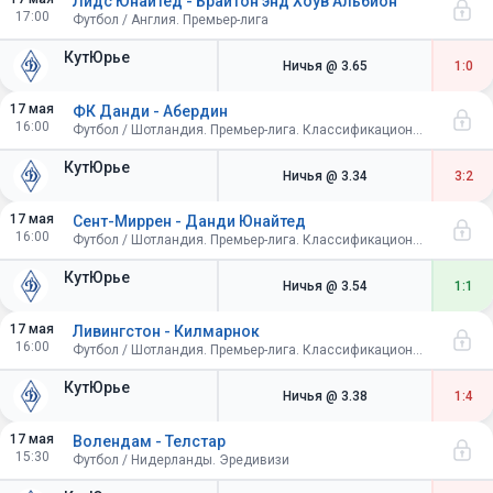
Лидс Юнайтед - Брайтон энд Хоув Альбион
17:00
Футбол / Англия. Премьер-лига
КутЮрье
Ничья
@ 3.65
1:0
17 мая
ФК Данди - Абердин
16:00
Футбол / Шотландия. Премьер-лига. Классификационный раунд. Матчи за 7-12 места
КутЮрье
Ничья
@ 3.34
3:2
17 мая
Сент-Миррен - Данди Юнайтед
16:00
Футбол / Шотландия. Премьер-лига. Классификационный раунд. Матчи за 7-12 места
КутЮрье
Ничья
@ 3.54
1:1
17 мая
Ливингстон - Килмарнок
16:00
Футбол / Шотландия. Премьер-лига. Классификационный раунд. Матчи за 7-12 места
КутЮрье
Ничья
@ 3.38
1:4
17 мая
Волендам - Телстар
15:30
Футбол / Нидерланды. Эредивизи