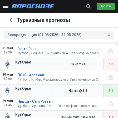
Войти
Турнирные прогнозы
Беспредельщик (01.05.2026 - 31.05.2026)
31 мая
Гент - Генк
19:30
Футбол / Бельгия. 1-й дивизион A. Плей-офф за право играть в Лиге конференций УЕФА. Финал
КутЮрье
П2
@ 2.21
0:0
30 мая
ПСЖ - Арсенал
19:00
Футбол / Клубы. Международные. Лига чемпионов УЕФА. Плей-офф. Финал. Будапешт
КутЮрье
Ничья
@ 3.3
1:1
29 мая
Ницца - Сент-Этьен
21:45
Футбол / Франция. Лига 1. Плей-офф за право играть в Лиге 1. Финал. Ответный матч
КутЮрье
Точный счет 1:0
@ 5.65
4:1