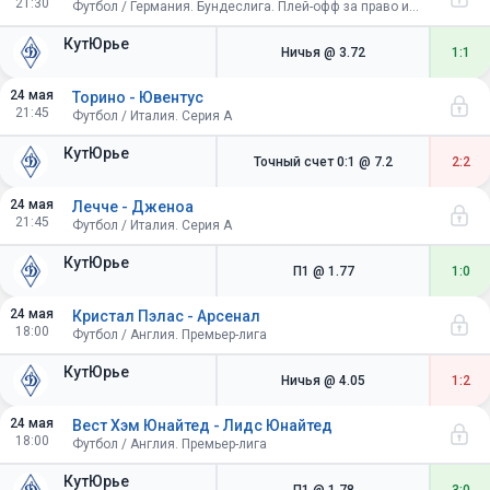
21:30
Футбол / Германия. Бундеслига. Плей-офф за право играть в Бундеслиге. Ответный матч
КутЮрье
Ничья
@ 3.72
1:1
24 мая
Торино - Ювентус
21:45
Футбол / Италия. Серия A
КутЮрье
Точный счет 0:1
@ 7.2
2:2
24 мая
Лечче - Дженоа
21:45
Футбол / Италия. Серия A
КутЮрье
П1
@ 1.77
1:0
24 мая
Кристал Пэлас - Арсенал
18:00
Футбол / Англия. Премьер-лига
КутЮрье
Ничья
@ 4.05
1:2
24 мая
Вест Хэм Юнайтед - Лидс Юнайтед
18:00
Футбол / Англия. Премьер-лига
КутЮрье