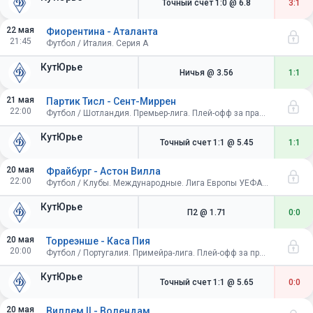
Точный счет 1:0
@ 6.8
3:1
22 мая
Фиорентина - Аталанта
21:45
Футбол / Италия. Серия A
КутЮрье
Ничья
@ 3.56
1:1
21 мая
Партик Тисл - Сент-Миррен
22:00
Футбол / Шотландия. Премьер-лига. Плей-офф за право играть в Премьер-лиге. Финал. Первый матч
КутЮрье
Точный счет 1:1
@ 5.45
1:1
20 мая
Фрайбург - Астон Вилла
22:00
Футбол / Клубы. Международные. Лига Европы УЕФА. Плей-офф. Финал. Стамбул
КутЮрье
П2
@ 1.71
0:0
20 мая
Торреэнше - Каса Пия
20:00
Футбол / Португалия. Примейра-лига. Плей-офф за право играть в Примейра-лиге. Первый матч
КутЮрье
Точный счет 1:1
@ 5.65
0:0
20 мая
Виллем II - Волендам