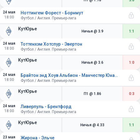
П1
@ 1.78
3:0
24 мая
Ноттингем Форест - Борнмут
18:00
Футбол / Англия. Премьер-лига
КутЮрье
Ничья
@ 3.9
1:1
24 мая
Тоттенхэм Хотспур - Эвертон
18:00
Футбол / Англия. Премьер-лига
КутЮрье
Ничья
@ 3.6
1:0
24 мая
Брайтон энд Хоув Альбион - Манчестер Юнайтед
18:00
Футбол / Англия. Премьер-лига
КутЮрье
П1
@ 1.86
0:3
24 мая
Ливерпуль - Брентфорд
18:00
Футбол / Англия. Премьер-лига
КутЮрье
Ничья
@ 4.33
1:1
23 мая
Жирона - Эльче