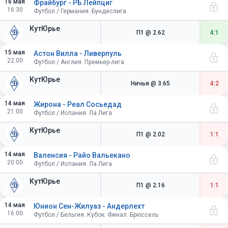
16 мая
Фрайбург - РБ Лейпциг
16:30
Футбол / Германия. Бундеслига
КутЮрье
П1
@ 2.62
4:1
15 мая
Астон Вилла - Ливерпуль
22:00
Футбол / Англия. Премьер-лига
КутЮрье
Ничья
@ 3.65
4:2
14 мая
Жирона - Реал Сосьедад
21:00
Футбол / Испания. Ла Лига
КутЮрье
П1
@ 2.02
1:1
14 мая
Валенсия - Райо Вальекано
20:00
Футбол / Испания. Ла Лига
КутЮрье
П1
@ 2.16
1:1
14 мая
Юнион Сен-Жилуаз - Андерлехт
16:00
Футбол / Бельгия. Кубок. Финал. Брюссель