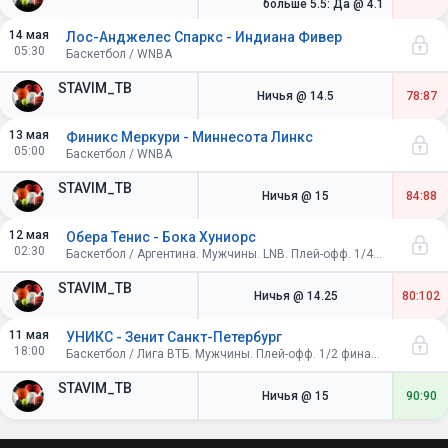
больше 5.5: Да
@ 4.1
14 мая
Лос-Анджелес Спаркс - Индиана Фивер
05:30
Баскетбол / WNBA
STAVIM_TB
Ничья
@ 14.5
78:87
13 мая
Финикс Меркури - Миннесота Линкс
05:00
Баскетбол / WNBA
STAVIM_TB
Ничья
@ 15
84:88
12 мая
Обера Тенис - Бока Хуниорс
02:30
Баскетбол / Аргентина. Мужчины. LNB. Плей-офф. 1/4 финала
STAVIM_TB
Ничья
@ 14.25
80:102
11 мая
УНИКС - Зенит Санкт-Петербург
18:00
Баскетбол / Лига ВТБ. Мужчины. Плей-офф. 1/2 финала
STAVIM_TB
Ничья
@ 15
90:90