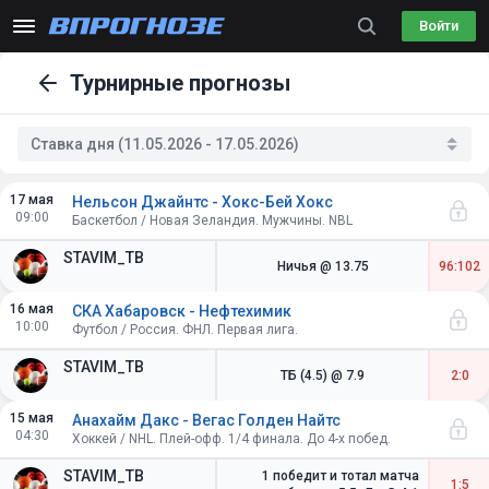
Войти
Турнирные прогнозы
Ставка дня (11.05.2026 - 17.05.2026)
17 мая
Нельсон Джайнтс - Хокс-Бей Хокс
09:00
Баскетбол / Новая Зеландия. Мужчины. NBL
STAVIM_TB
Ничья
@ 13.75
96:102
16 мая
СКА Хабаровск - Нефтехимик
10:00
Футбол / Россия. ФНЛ. Первая лига.
STAVIM_TB
ТБ (4.5)
@ 7.9
2:0
15 мая
Анахайм Дакс - Вегас Голден Найтс
04:30
Хоккей / NHL. Плей-офф. 1/4 финала. До 4-х побед.
STAVIM_TB
1 победит и тотал матча
1:5