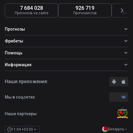
7 684 028
926 719
4
Прогнозов на сайте
Прогнозистов
Платн
Прогнозы
Все прогнозы
Фрибеты
Топ ставок
Фрибеты
Помощь
Прогнозы на футбол
Прогнозы на теннис
Школа ставок
Информация
Прогнозы на хоккей
Вопросы и ответы
О сайте
Стратегии
Наши приложения:
Правила
Бонусы букмекеров
Комментарии
Отзывы о БК
Мы в соцсетях:
Контакты
Полная версия
Наши партнеры:
Беларусь
11:04 +03:00